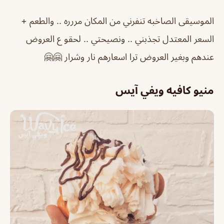
الموسيقى الصاخبه تنفرني من المكان مررره .. والطعم +
السعر المعتدل تجذبني .. ونصيحتي .. لحقو ع العروض
عندهم وبغير العروض ترا اسعارهم نار وشرار 🤗🤗
منيو كافيه ويفي آيس