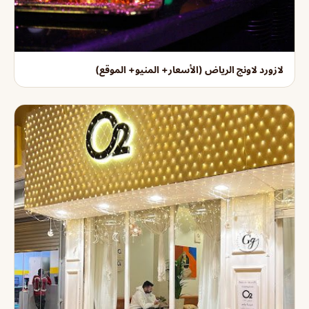
لازورد لاونج الرياض (الأسعار+ المنيو+ الموقع)