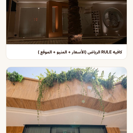
كافيه RULE الرياض (الأسعار + المنيو + الموقع )