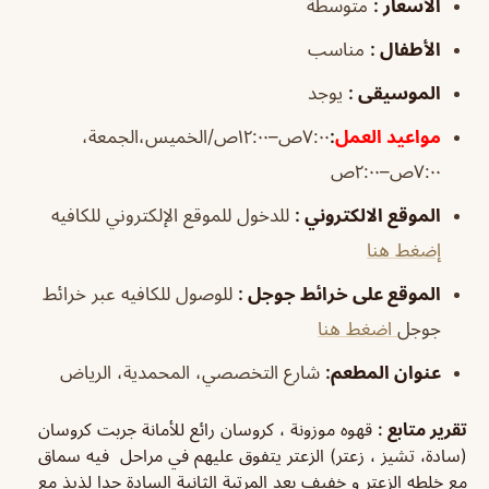
الأسعار
:
متوسطة
الأطفال
:
مناسب
الموسيقى
:
يوجد
مواعيد
العمل
:
٧:٠٠ص–١٢:٠٠ص/الخميس،الجمعة،
٧:٠٠ص–٢:٠٠ص
الموقع الالكتروني
:
للدخول للموقع الإلكتروني للكافيه
إضغط هنا
الموقع على خرائط جوجل
:
للوصول للكافيه عبر خرائط
جوجل
اضغط هنا
عنوان المطعم:
شارع التخصصي، المحمدية، الرياض
تقرير متابع :
قهوه موزونة ، كروسان رائع للأمانة جربت كروسان
(سادة، تشيز ، زعتر) الزعتر يتفوق عليهم في مراحل فيه سماق
مع خلطه الزعتر و خفيف بعد المرتبة الثانية السادة جدا لذيذ مع