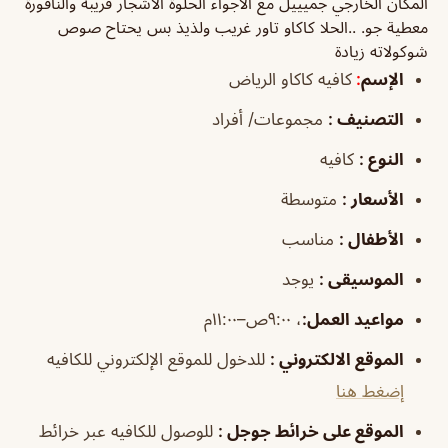
المكان الخارجي جميييل مع الأجواء الحلوة الأشجار قريبة والنافورة
معطية جو. ..الحلا كاكاو تاور غريب ولذيذ بس يحتاح صوص
شوكولاته زيادة
الإسم
:
كافيه كاكاو الرياض
التصنيف
:
مجموعات/ أفراد
النوع
:
كافيه
الأسعار
:
متوسطة
الأطفال
:
مناسب
الموسيقى
:
يوجد
مواعيد العمل
:
، ٩:٠٠ص–١١:٠٠م
الموقع الالكتروني
:
للدخول للموقع الإلكتروني للكافيه
إضغط هنا
الموقع على خرائط جوجل
:
للوصول للكافيه عبر خرائط