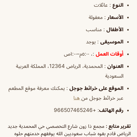
النوع
: عائلات
الأسعار
: معقولة
الأطفال
: مناسب
الموسيقى
: يوجد
أوقات
العمل
:، ٥:٠٠م–١:٠٠ص
العنوان
: المحمدية، الرياض 12364، المملكة العربية
السعودية
الموقع على خرائط جوجل
: يمكنك معرفة موقع المطعم
عبر خرائط جوجل من
هنا
رقم الهاتف
: +966507465246
تقرير متابع :
مجمع ذا زون شارع التخصصي حي المحمدية جديد
الرياض قادم بقوه شباب سعوديين الله يوفقهم خدمتهم حلوه