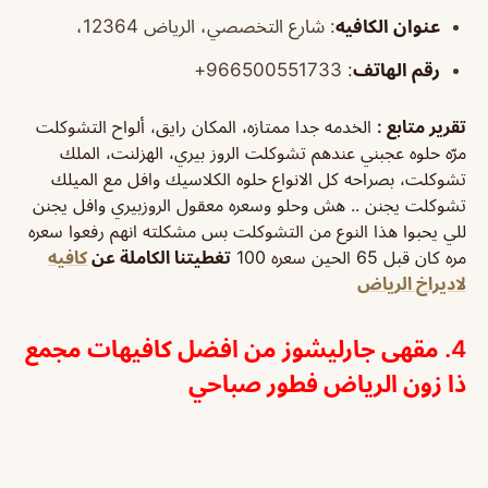
عنوان الكافيه
: شارع التخصصي، الرياض 12364،
رقم الهاتف
: 966500551733+
تقرير متابع
:
الخدمه جدا ممتازه، المكان رايق، ألواح التشوكلت
مرّه حلوه عجبني عندهم تشوكلت الروز بيري، الهزلنت، الملك
تشوكلت، بصراحه كل الانواع حلوه الكلاسيك وافل مع الميلك
تشوكلت يجنن .. هش وحلو وسعره معقول الروزبيري وافل يجنن
للي يحبوا هذا النوع من التشوكلت بس مشكلته انهم رفعوا سعره
مره كان قبل 65 الحين سعره 100
تغطيتنا الكاملة عن
كافيه
لاديراخ الرياض
4. مقهى جارليشوز من افضل كافيهات مجمع
ذا زون الرياض فطور صباحي