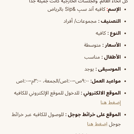
كل انحاء العالم. والجلسات الخارجية كانت جميلة جداً
الإسم
:
كافيه آند سپ &Sip بالرياض
التصنيف
:
مجموعات/ أفراد
النوع
:
كافيه
الأسعار
:
متوسطة
الأطفال
:
مناسب
الموسيقى
:
يوجد
مواعيد العمل
:
٩:٠٠ص–١:٠٠ص/الجمعة، ٣:٠٠م–١:٠٠ص
الموقع الالكتروني
:
للدخول للموقع الإلكتروني للكافيه
إضغط هنا
الموقع على خرائط جوجل
:
للوصول للكافيه عبر خرائط
جوجل
اضغط هنا