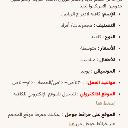
خدومين الامريكانوا لذيذ
الإسم:
كافيه لاديراخ الرياض
التصنيف
:
مجموعات/ أفراد
النوع
:
كافيه
الأسعار
:
متوسطة
الأطفال
:
مناسب
الموسيقى
:
يوجد
مواعيد العمل
:
، ٩:٣٠ص–١:٠٠ص/الجمعة، ١:٠٠م–١:٠٠ص
الموقع الالكتروني
:
للدخول للموقع الإلكتروني للكافيه
إضغط هنا
الموقع على خرائط جوجل
: يمكنك معرفة موقع المطعم
عبر خرائط جوجل من
هنا