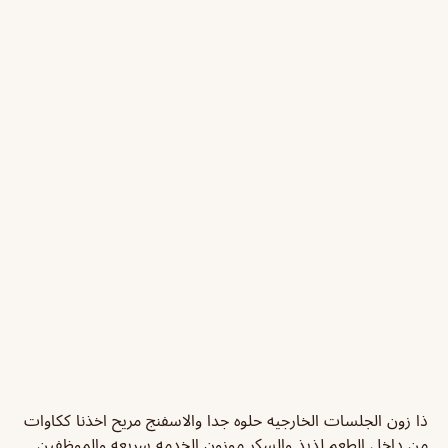
ذا زون الجلسات الخارجيه حلوه جدا والاسفنج مريح اخذنا ككاوات
من داخل الطعم لذيذ والسكر موزون الخدمه سريعه والموظفين