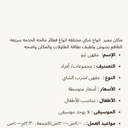
مكان مميز انواع شاي مختلفه انواع فطائر مالحه الخدمه سريعه
الطاقم بشوش ولطيف نظافة الطاولات والمكان واضحه
الإسم
:
مقهى ثيو
التصنيف
:
مجموعات/ أفراد
النوع
:
مقهى لشرب الشاي
الأسعار
:
أسعار متوسطة
الأطفال
:
مناسب للأطفال
الموسيقى
:
لا يوجد موسيقى
مواعيد العمل
:
، ٨:٠٠ص–١٢:٠٠ص/الجمعة، ١٢:٣٠م–١:٠٠ص