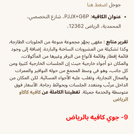
جوجل
اضغط هنا
عنوان الكافيه:
PJJX+G6P، شارع التخصصي،
المحمدية، الرياض 12362،
تقرير متابع :
مقهى يجهّز مجموعة منوعة من الحلويات الطازجة،
وكذا تشكيلة من المشروبات الساخنة والباردة، إضافة إلى وجود
قائمة إفطار وقائمة لأنواع من البرقر وغيرها من المأكولات،
والمكان ذو أجواء خارجية حيث إن الجلسات الخارجية كثيرة ومن
كل جانب، وهو في وسط المجمع من حوله النوافير والممرات
والمحال التجارية، وتغلب عليه الأجواء المسائية. لكن المكان من
الداخل مرتّب ومتعدد الجلسات وبحوائط زجاجة. الأسعار فوق
متوسطة والخدمة جميلة.
تغطيتنا الكاملة عن
كافيه كاكاو
الرياض
9- جوي كافيه بالرياض