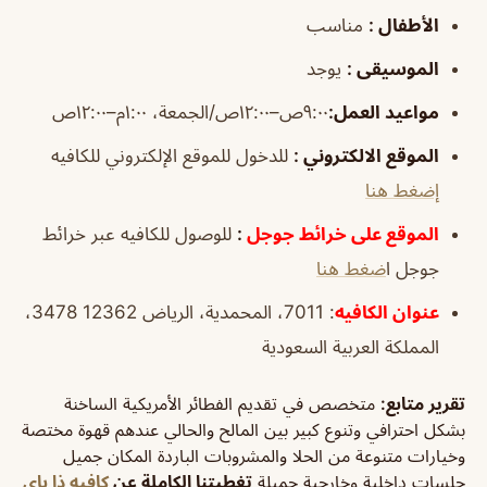
الأطفال
:
مناسب
الموسيقى
:
يوجد
مواعيد العمل
:
٩:٠٠ص–١٢:٠٠ص/الجمعة، ١:٠٠م–١٢:٠٠ص
الموقع الالكتروني
:
للدخول للموقع الإلكتروني للكافيه
إضغط هنا
الموقع على خرائط جوجل
:
للوصول للكافيه عبر خرائط
جوجل ا
ضغط هنا
عنوان الكافيه
: 7011، المحمدية، الرياض 12362 3478،
المملكة العربية السعودية
تقرير متابع:
متخصص في تقديم الفطائر الأمريكية الساخنة
بشكل احترافي وتنوع كبير بين المالح والحالي عندهم قهوة مختصة
وخيارات متنوعة من الحلا والمشروبات الباردة المكان جميل
جلسات داخلية وخارجية جميلة
تغطيتنا الكاملة عن
كافيه ذا باي