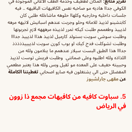
تقرير متابع
:
المكان لططيف وخدمه الطف الاغاني الموجوده في
الكوفي جداا هاديه مو صاخبه نفس الكافيهات الباقيهه .. فيه
جلسات داخليه وخارجيه وكلهاا حلوهه ماشاءلله طلبي كان
كابتشينو لذييذ للامانه وحلو وجربت عندهم اسبانيش لاتيهه مرهه
لذيييذ وطعممم طلبت كيكه تمرر لذييذه مرهههه لازم تجربونها
وطلبت سوشي سويت بستولد كارميل لذييذ هذاا لذيييذ جدااا
وطلبت تشوكلت فدج كيك او بوب كورن سويت لذييييذذذذذ
جدااا هذا الطبق البست سيلار عندهمم ما ينلامون ولله من
اللذاذه ولله اطلبوه وعلى ضمانتي وطلبت فرينش توست لذييذ
وحبييته خفيف على المعده مو ثقيل وبس ولله هذا يعتبر مطعمي
المفضلل حتى الي يشتغلون فيه صارو اصحابي
تغطيتنا الكاملة
عن
مقهى جارلشيوز
5. سباوت كافيه من كافيهات مجمع ذا زوون
في الرياض