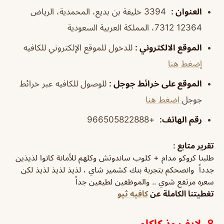
العنوان
:
3394 خليفة بن بديع، المحمدية، الرياض
12364 7312، المملكة العربية السعودية
الموقع الالكتروني
:
للدخول للموقع الإلكتروني للكافيه
إضغط هنا
الموقع على خرائط جوجل
:
للوصول للكافيه عبر خرائط
جوجل
اضغط هنا
رقم الهاتف
:
+966505822888
تقرير متابع
:
طلبنا كروكو مدام + كلوب ساندوتش وكلهم للأمانة كانوا لذيذين
جدداً وانصحكم بتجربة بنك كشمير شاي ، لذيذ لذيذ لذيذ لكن
سعره مرتفع شوي .. والموظفين لطيفين جداً
تغطيتنا الكاملة عن
كافيه ثيو
8. لايف وذ كاكاو