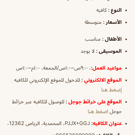
النوع
:
كافيه
الأسعار
:
متوسطة
الأطفال
:
مناسب
الموسيقى
:
لا يوجد
مواعيد العمل
:
، ٩:٠٠ص–١:٠٠ص/الجمعة، ١:٠٠م–١:٠٠ص
الموقع الالكتروني
:
للدخول للموقع الإلكتروني للكافيه
إضغط هنا
الموقع على خرائط جوجل
:
للوصول للكافيه عبر خرائط
جوجل
اضغط هنا
عنوان الكافيه
:
PJJX+GGJ، المحمدية، الرياض 12362،