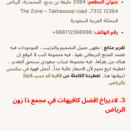
عنوان المطعم
:
3394 خليفة بن بديع، المحمدية، الرياض
12364 7312، The Zone – Takhasousi road
المملكة العربية السعودية
رقم الهاتف
:
966112366998+
تقرير متابع :
مقهى جميل التصميم والترتيب ، الموجودات فيه
تعتمد المنتج البريطاني بقوة ، فيه مجموعة كتب لا اتوقع ان
هناك من يقرأها.. فيه محموعة شباب سعودي يستحق التقدير ..
اعطيته اربع نجوم لأن الاسعار غالية جداً.. أجمل قهوة في سكستي
تذوقتها هنا..
تغطيتنا الكاملة عن
كافيه آند سپ &Sip
بالرياض
3. لاديراخ افضل كافيهات في مجمع ذا زون
الرياض