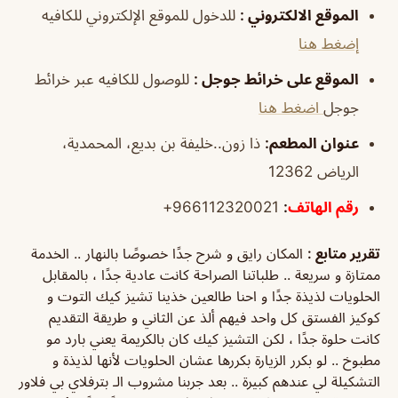
الموقع الالكتروني
:
للدخول للموقع الإلكتروني للكافيه
إضغط هنا
الموقع على خرائط جوجل
:
للوصول للكافيه عبر خرائط
جوجل
اضغط هنا
عنوان المطعم:
ذا زون..خليفة بن بديع، المحمدية،
الرياض 12362
رقم الهاتف
:
966112320021+
تقرير متابع :
المكان رايق و شرح جدًا خصوصًا بالنهار .. الخدمة
ممتازة و سريعة .. طلباتنا الصراحة كانت عادية جدًا ، بالمقابل
الحلويات لذيذة جدًا و احنا طالعين خذينا تشيز كيك التوت و
كوكيز الفستق كل واحد فيهم ألذ عن الثاني و طريقة التقديم
كانت حلوة جدًا ، لكن التشيز كيك كان بالكريمة يعني بارد مو
مطبوخ .. لو بكرر الزيارة بكررها عشان الحلويات لأنها لذيذة و
التشكيلة لي عندهم كبيرة .. بعد جربنا مشروب الـ بترفلاي بي فلاور