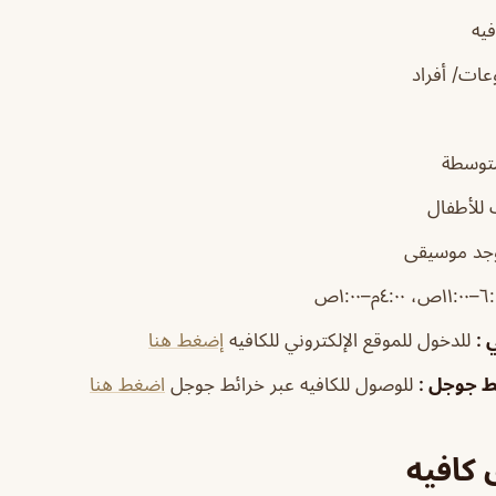
يه
ات/ أفراد
متوسطة
للأطفال
وجد موسيقى
١ص، ٤:٠٠م–١:٠٠ص
ي
:
للدخول للموقع الإلكتروني للكافيه
إضغط هنا
ئط جوجل
:
للوصول للكافيه عبر خرائط جوجل
اضغط هنا
كافيه