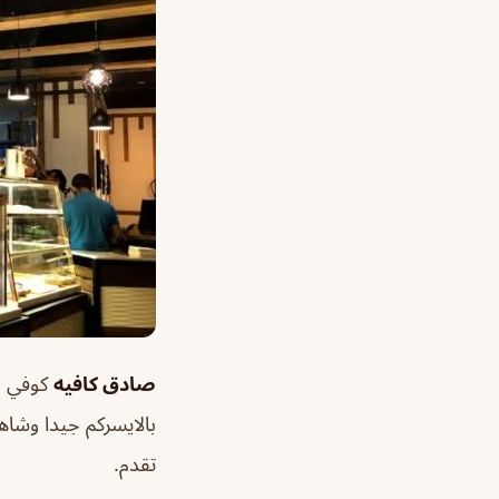
صادق كافيه
كوفي جد
بالايسركم جيدا وشاه
تقدم.