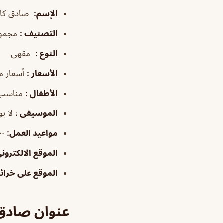
الإسم
:
صادق كاف
التصنيف
:
مجموع
النوع
:
مقهى
الأسعار
:
أسعار 
الأطفال
:
مناسب 
الموسيقى
:
لا ي
مواعيد العمل
:
٦:٠٠–١:٠٠
الموقع الالكترون
الموقع على خرا
عنوان صادق 