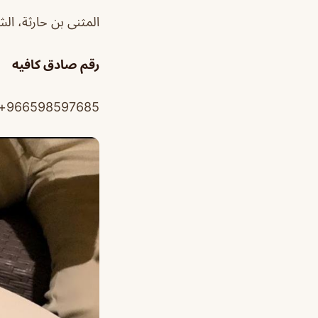
المثنى بن حارثة، الشفا، الرياض 14713، ا
رقم صادق كافيه
966598597685+