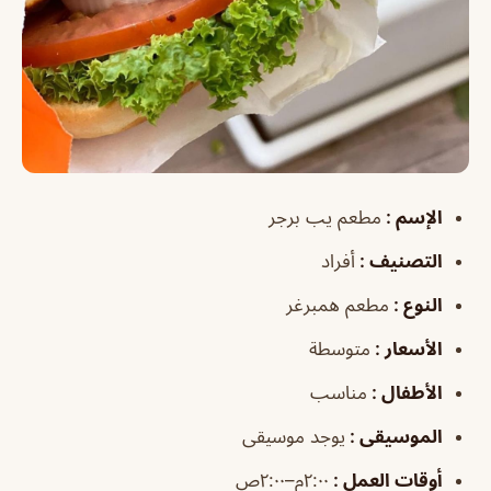
الإسم
:
مطعم يب برجر
التصنيف
:
أفراد
النوع
:
مطعم همبرغر
الأسعار
:
متوسطة
الأطفال
:
مناسب
الموسيقى
:
يوجد موسيقى
أوقات العمل
:
٢:٠٠م–٢:٠٠ص