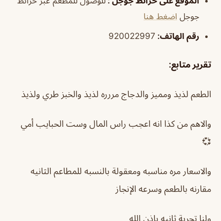
الموقع على خرائط جوجل
:
للوصول للمطعم عبر خرائط
جوجل
اضغط هنا
رقم الهاتف
:
920022997
تقرير متابع
:
الطعم لذيذ ومميز والدجاج مررره لذيذ والخبز طري ولذيذ
والاهم من كذا انه اعجب راس المال وست الحبايب أمي
💞
والاسعار مره مناسبه ومعقولة بالنسبه للمطاعم الثانيه
مقارنه بالطعم وسرعه الإنجاز
ولنا تجربة ثانيه بإذن الله