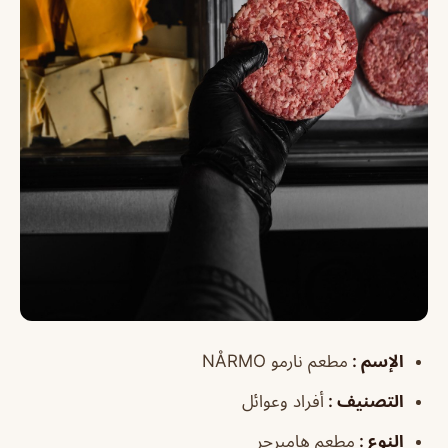
الإسم
:
مطعم نارمو NÅRMO
التصنيف
:
أفراد وعوائل
النوع
:
مطعم هامبرجر