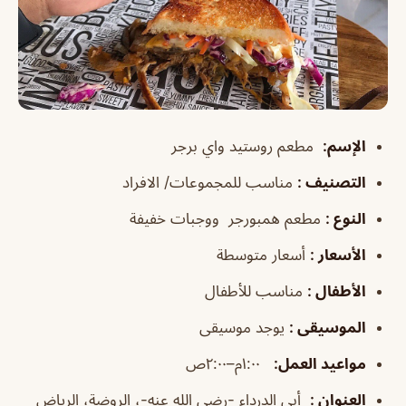
الإسم
:
مطعم روستيد واي برجر
التصنيف
:
مناسب للمجموعات/ الافراد
النوع
:
مطعم همبورجر ووجبات خفيفة
الأسعار
:
أسعار متوسطة
الأطفال
:
مناسب للأطفال
الموسيقى
:
يوجد موسيقى
مواعيد العمل
:
١:٠٠م–٢:٠٠ص
العنوان
:
أبي الدرداء -رضي الله عنه-، الروضة، الرياض