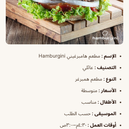
الإسم
:
مطعم هامبرغيني Hamburgini
التصنيف
:
عائلي
النوع
:
مطعم همبرغر
الأسعار
:
متوسطة
الأطفال
:
مناسب
الموسيقى
:
حسب الطلب
أوقات العمل
:
٤:٣٠م–٣:٠٠ص