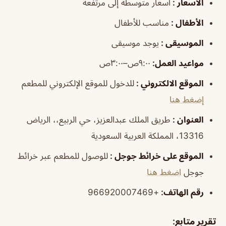
الأسعار :
أسعار متوسطة إلى مرتفعة
الأطفال :
مناسب للأطفال
الموسيقى :
يوجد موسيقى
مواعيد العمل:
٩:٠٠ص–٣:٠٠ص
الموقع الالكتروني :
للدخول للموقع الإلكتروني للمطعم
إضغط هنا
العنوان :
طريق الملك عبدالعزيز، حي الربيع،، الرياض
13316، المملكة العربية السعودية
الموقع على خرائط جوجل :
للوصول للمطعم عبر خرائط
جوجل
اضغط هنا
رقم الهاتف:
+966920007469
تقرير متابع
: