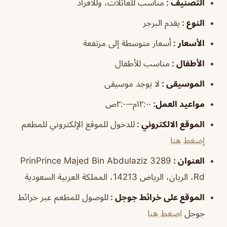
التصنيف :
مناسب للعائلات، وللأفراد
النوع :
يقدم البرجر
الأسعار :
أسعار متوسطة إلى مرتفعة
الأطفال :
مناسب للأطفال
الموسيقى :
ل
ا يوجد موسيقى
مواعيد العمل:
١٢:٠٠م–٢:٠٠ص
الموقع الالكتروني :
للدخول للموقع الإلكتروني للمطعم
إضغط هنا
العنوان :
3289 PrinPrince Majed Bin Abdulaziz
Rd، الريان، الرياض 14213، المملكة العربية السعودية
الموقع على خرائط جوجل :
للوصول للمطعم عبر خرائط
جوجل
اضغط هنا