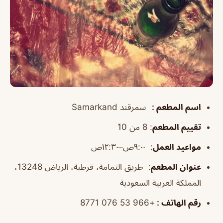
اسم المطعم
:
سمرقند
Samarkand
تقييم المطعم
:
8 من 10
مواعيد العمل
:
٩:٠٠ص–١٢:٣٠ص
عنوان المطعم
:
طريق الثمامة، قرطبة، الرياض 13248،
المملكة العربية السعودية
رقم الهاتف
:
+966 53 076 8771