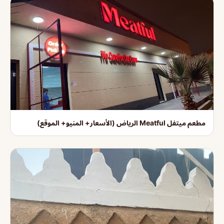
مطعم ميتفل Meatful الرياض (الأسعار+ المنيو+ الموقع)