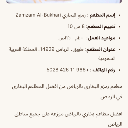
إسم المطعم
: زمزم البخاري
Zamzam Al-Bukhari
تقييم
المطعم
: 8 من 10
مواعيد العمل
:
١:٠٠م–١٢:٠٠ص
عنوان المطعم
:
طويق، الرياض 14929، المملكة العربية
السعودية
رقم الهاتف
: +
966 11 426 5028
مطعم زمزم البخاري بالرياض من افضل المطاعم البخاري
في الرياض
افضل مطاعم بخاري بالرياض موزعه على جميع مناطق
الرياض