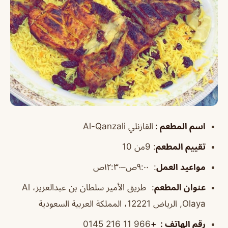
اسم المطعم
:
القازنلي
Al-Qanzali
تقييم المطعم
:
9من 10
مواعيد العمل
:
٩:٠٠ص–١٢:٣٠ص
عنوان المطعم
:
طريق الأمير سلطان بن عبدالعزيز، Al
Olaya, الرياض 12221، المملكة العربية السعودية
رقم الهاتف
: +
966 11 216 0145