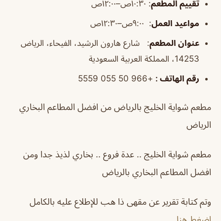
تقييم المطعم
:
١٠:٣٠ص–١٢:٠٠ص
مواعيد العمل
:
٩:٠٠ص–١٢:٣٠ص
عنوان المطعم
:
شارع هارون الرشيد، الفيحاء، الرياض
14253، المملكة العربية السعودية
رقم الهاتف
:
+966 50 055 5559
مطعم شواية الخليج بالرياض من افضل المطاعم البخاري
الرياض
مطعم شواية الخليج .. عدة فروع .. بخاري لذيذ جدا ومن
افضل المطاعم البخاري بالرياض
وتم كتابة تقرير عن مقهى ذا هب للإطلاع عليه بالكامل
اضغط هنا