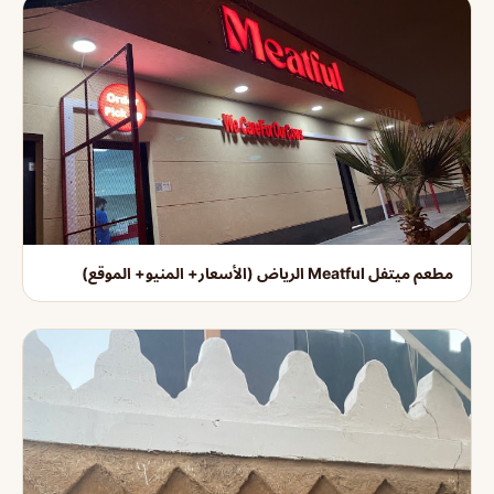
مطعم ميتفل Meatful الرياض (الأسعار+ المنيو+ الموقع)