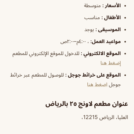
الأسعار
:
متوسطة
الأطفال
:
مناسب
الموسيقى
:
يوجد
مواعيد
العمل
:
، ٤:٠٠م–٢:٠٠ص
الموقع الالكتروني
:
للدخول للموقع الإلكتروني للمطعم
إضغط هنا
الموقع على خرائط جوجل
:
للوصول للمطعم عبر خرائط
جوجل
اضغط هنا
عنوان مطعم لاونج ٢٥ بالرياض
العليا، الرياض 12215،