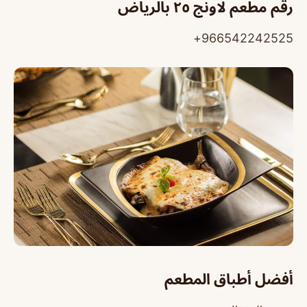
رقم مطعم لاونج ٢٥ بالرياض
966542242525+
أفضل أطباق المطعم