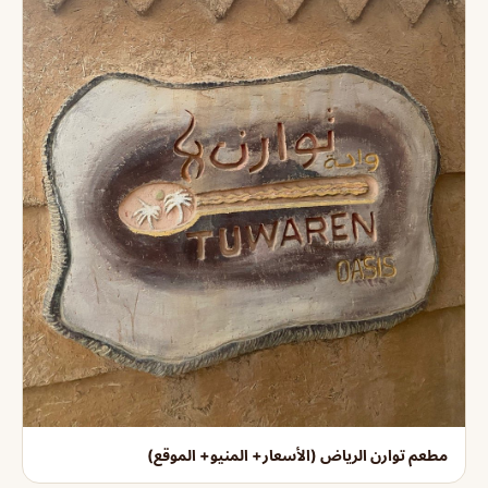
مطعم توارن الرياض (الأسعار+ المنيو+ الموقع)