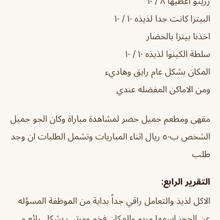
رزيتو اعطيها ٨ / ١٠
البيتزا كانت جدا لذيذه ١٠ / ١٠
اخذنا بيتزا بالخضار
سلطة الكينوا لذيذه ١٠ / ١٠
المكان بشكل عام رايق وهاديء
ومن الاماكن المفضله عندي
مقهى ومطعم جميل حضر لمشاهدة مباراة وكان الجو جميل
الشخص ب٥٠ ريال اثناء المباريات وتشمل الطلبات ان وجد
طلب
التقرير الرابع:
الاكل لذيذ والتعامل راقي جداً بداية من الموظفة المسؤله
عن الحجز اسمها مريم والمكان فخم ومرتب بشكل رائع و