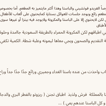
اً الفريدو فوتشيني والباستا وهذا أكثر مايتميز به المطعم، أما بخصوص
مطعم رائع ويوجد جلسات للعوائل بستارة كمايحتوي على ألعاب للأطفا
لكن لايحتوي إلا على الباستا والمكرونة ولايوجد فيه بيتزا أو غيرها سوى
أطباق
قة التقديم والصحون ويجي معاها ليمونه وعلبة شطة. الكمية تك
ب واحذت من عنده باستا الغداء وجميري ورائع جدًا جدًا جداً وراح ا
ا بالمملكة فرش ولذيذ اطباق تجنن ( ريزوتو بالفطر البري والدجاج
و كل الباستا عندهم يمي ) …