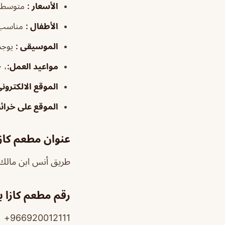
الأسعار
:
متوسطة
الأطفال
:
مناسب
الموسيقى
:
يوجد
مواعيد العمل
:
، ١٢:٠٠م–١:٣٠ص
الموقع الالكترون
الموقع على خرا
عنوان مطعم كازا
طريق أنس ابن مالك،
رقم مطعم كازا ب
966920012111+