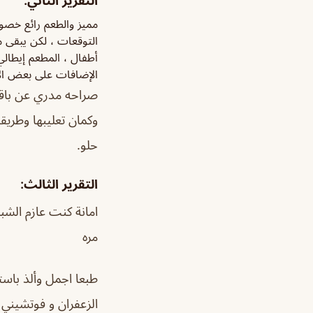
التقرير الثاني:
مميز والطعم رائع خصوص
التوقعات ، لكن يبقى 
أطفال ، المطعم إيطالي 
الإضافات على بعض ال
وكمان تعليبها وطري
حلو.
التقرير الثالث:
امانة كنت عازم الشبا
مره
طبعا اجمل وألذ باست
الزعفران و فوتشيني 