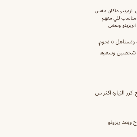
 الريزيتو ماكان بنفس
ل مناسب للي معهم
 الريزيتو وبعض
صراحه مدري عن باقي اطباقهم لكن المكرونة الحمراء بالطريقة السعودية جاامدة وحلوة وتستاهل ٥ نجوم.
في شخصين وسعرها
كرر الزيارة اكثر من
 وبعد ريزوتو