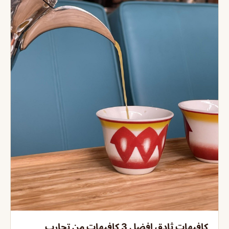
كافيهات ثادق افضل 3 كافيهات من تجارب