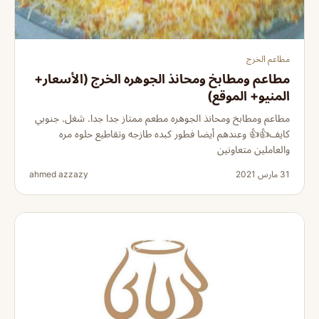
مطاعم الخرج
مطاعم ومطابخ ومحانذ الجوهره الخرج (الأسعار+
المنيو+ الموقع)
مطاعم ومطابخ ومحانذ الجوهره مطعم ممتاز جدا جدا. شغل. جنوبي
كايف👍👍 وعندهم أيضا فطور كبده طازجه وتقاطيع حلوه مره
والعاملين متعاونين
31 مارس 2021
ahmed azzazy