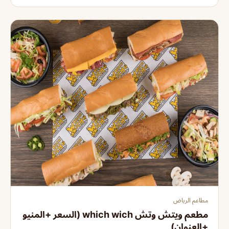
مطاعم الرياض
مطعم ويتش وتش which wich (السعر +المنيو
+العنوان)