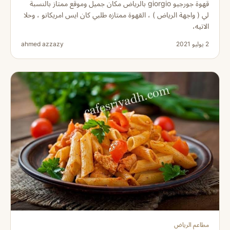
قهوة جورجيو giorgio بالرياض مكان جميل وموقع ممتاز بالنسبة
لي ( واجهة الرياض ) ، القهوة ممتازه طلبي كان ايس امريكانو ، وحلا
الاتيه،
2 يوليو 2021
ahmed azzazy
مطاعم الرياض