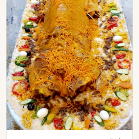
مطاعم ثادق