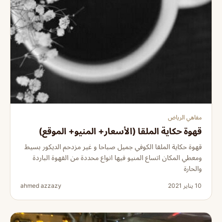
مقاهي الرياض
قهوة حكاية الملقا (الأسعار+ المنيو+ الموقع)
قهوة حكاية الملقا الكوفي جميل صباحا و غير مزدحم الديكور بسيط
ومعطي المكان اتساع المنيو فيها انواع محددة من القهوة الباردة
والحارة
10 يناير 2021
ahmed azzazy