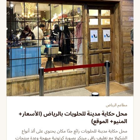
مطاعم الرياض
محل حكاية مدينة للحلويات بالرياض (الأسعار+
المنيو+ الموقع)
محل حكاية مدينة للحلويات رائع جدًا مكان يحتوي على ألذ أنواع
الشكولا مع تغليف راقي مبتكر بصورة كرتونية مبهجة وعدة منتجات