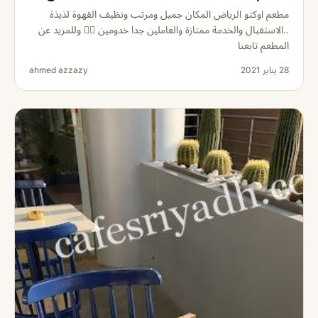
مطعم اوكتو الرياض المكان جميل ومرتب ونظيف القهوة لذيذة
..الاستقبال والخدمة ممتازة والعاملين جدا خدومين 👌🏻 وللمزيد عن
المطعم تابعنا
28 يناير 2021
ahmed azzazy