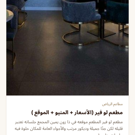
مطاعم الرياض
مطعم لو فير (الأسعار + المنيو + الموقع )
مطعم لو فير المطعم موقعه في ذا زون يمين المجمع جلساته تعتبر
قليله لكن جدًا جميلة وديكور مرتب والأجواء العامة للمكان حلوة فيه
جلسات خارجية