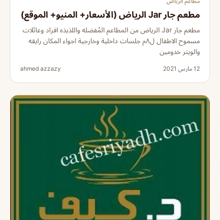
مطاعم الرياض
مطعم جار Jar الرياض (الأسعار+ المنيو+ الموقع)
مطعم جار Jar الرياض من المطاعم المُفضله واللذيذه افراد وعائلات
مسموح الاطفال ل٨م جلسات داخلية وخارجية اجواء المكان رايقه
والويتر خدومين
12 مارس 2021
ahmed azzazy