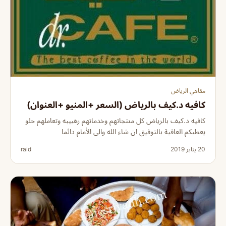
مقاهي الرياض
كافيه د.كيف بالرياض (السعر +المنيو +العنوان)
كافيه د.كيف بالرياض كل منتجاتهم وخدماتهم رهييبه وتعاملهم حلو
يعطيكم العافية بالتوفيق ان شاء الله والى الأمام دائما
20 يناير 2019
raid