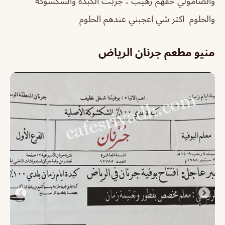
والصامولي حقهم رهيب ، ‏جربت الكبده والشكشوكه
والحلوم ‏ اكثر شي اعجبني عندهم الحلوم
منيو مطعم جرنان الرياض