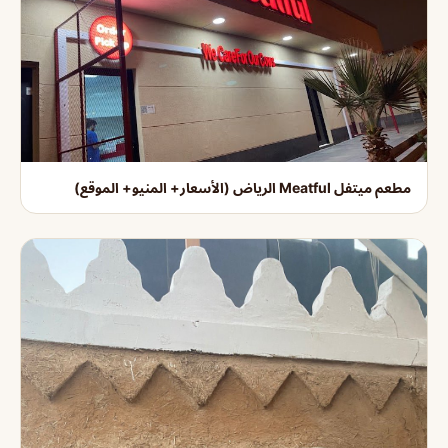
مطعم ميتفل Meatful الرياض (الأسعار+ المنيو+ الموقع)