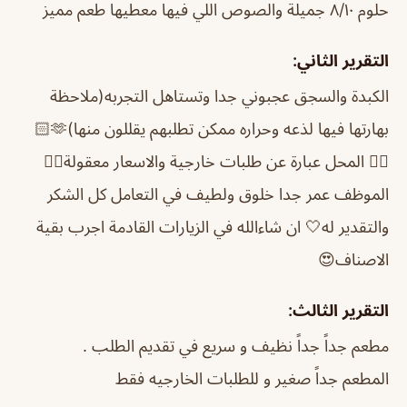
حلوم ٨/١٠ جميلة والصوص اللي فيها معطيها طعم مميز
التقرير الثاني:
الكبدة والسجق عجبوني جدا وتستاهل التجربه(ملاحظة
بهارتها فيها لذعه وحراره ممكن تطلبهم يقللون منها)🫶🏻
👌🏻 المحل عبارة عن طلبات خارجية والاسعار معقولة👍🏻
الموظف عمر جدا خلوق ولطيف في التعامل كل الشكر
والتقدير له🤍 ان شاءالله في الزيارات القادمة اجرب بقية
الاصناف😍
التقرير الثالث:
مطعم جداً جداً نظيف و سريع في تقديم الطلب .
المطعم جداً صغير و للطلبات الخارجيه فقط