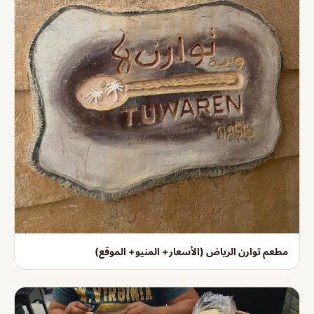
مطعم توارن الرياض (الأسعار+ المنيو+ الموقع)