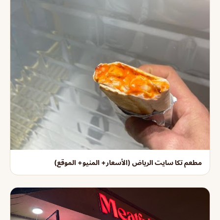
مطعم تكا سايت الرياض (الأسعار+ المنيو+ الموقع)