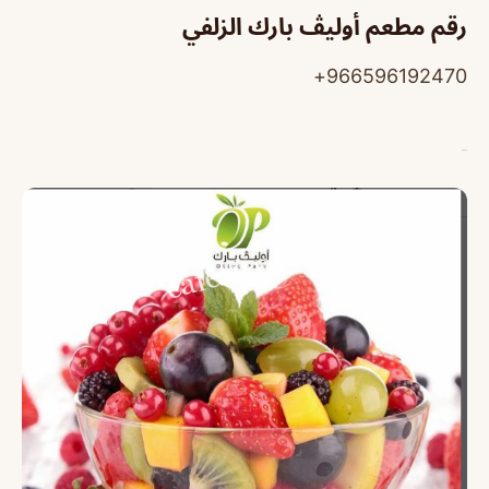
رقم مطعم أوليڤ بارك الزلفي
966596192470+