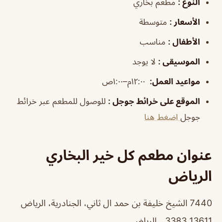
النوع
:
مطعم بخاري
الأسعار
:
متوسطة
الأطفال
:
مناسب
الموسيقى
:
لا يوجد
مواعيد العمل
:
١٢:٠٠م–١:٠٠ص
الموقع على خرائط جوجل
:
للوصول للمطعم عبر خرائط
جوجل
اضغط هنا
عنوان مطعم كل خير البخاري
الرياض
7440 الشيخ خليفة بن حمد ال ثاني، الجنادرية، الرياض
13611 3383،، الرياض