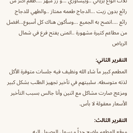
ثلاث انواع برياني ..وبيشاوري …و رز مبهر ….طعم أكثر من
رائع بدون زيت …الدجاج طعمه ممتاز ..والطهي للدجاج
رائع ….انصح به الجميع …وسأكون هناك كل أسبوع…افضل
من مطاعم كثيرة مشهورة ..اتمنى يفتح فرع في شمال
الرياض
التقرير الثاني:
المطعم كبير مآ شاء الله ونظيف فيه جلسات متوفرة الأكل
لذته متوسطه. سلبيتهم في تأخير تجهيز الطلب بشكل كبير
ومزعج صارت مشاكل مع اثنين وأنا جالس بسبب التأخير
الأسعار معقولة لا بأس.
التقرير الثالث:
موقع المطعم واضح جداً و يسهل الوصول إليه