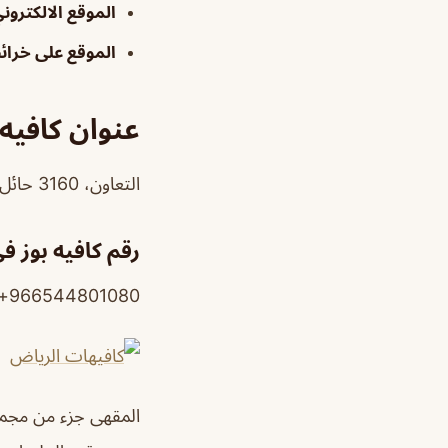
الموقع الالكترون
الموقع على خرا
عنوان كافيه 
التعاون، 3160 حائل حي، الرياض 12475، المملكة العربية السعودية
رقم كافيه بوز ف
966544801080+
المقهى جزء من مجمع