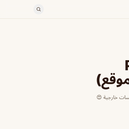
Pa
لسات خارجية 😍