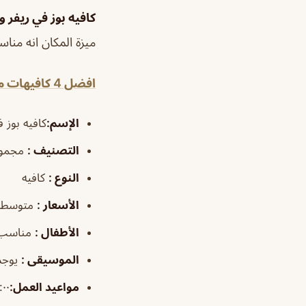
كافيه بوز في ريفر 
ميزة المكان انه من
افضل 4 كافيهات مجمع ريفر ووك
الإسم
:
كافيه بوز 
التصنيف
:
مجموع
النوع
:
كافيه
الأسعار
:
متوسطة
الأطفال
:
مناسب
الموسيقى
:
يوجد
مواعيد العمل
:
٧:٠٠ص–٠