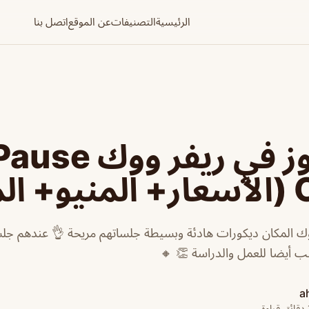
الرئيسية
التصنيفات
عن الموقع
اتصل بنا
كافيه بوز في ريفر ووك use
وقع)
ووك المكان ديكورات هادئة وبسيطة جلساتهم مريحة 👌 عندهم ج
سب أيضا للعمل والدراسة 👏 🔸
a