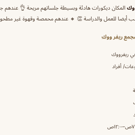
ووك
المكان ديكورات هادئة وبسيطة جلساتهم مريحة 👌 عندهم ج
اسب أيضا للعمل والدراسة 👏 🔸 عندهم محمصة وقهوة غير مطحون
في ريفرووك
ات/ أفراد
١٢:٠ص