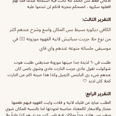
الاغاني فقط لكن الحمد لله كانت فيه استجابه عندما قلنا لهم
اقفلوه سكروه ، انصحكم بتجربه لانكم لن تندموا عليه
التقرير الثالث:
الكافي ديكوره بسيط بس المكان واسع وشرح عندهم اكثر
من نوع حلا جربت سبانيش لاتيه القهوه موزونه 👌🏼 في
موسيقى جلساته منوعه عندهم واي فاي
طلبت في ٦٠ لذيذة جدا حبيتها موزونة صديقتي طلبت هوت
شوكولت تقول عادي جربت التارت عادي وشوي يابس كان
عندهم شيء زي البايتس كارميل وكذا هذا حبيته اكثر من التارت
كحلا كان لذيذ 🤍
التقرير الرابع:
الطلب عباره عن فليك لاتيه و فلات وايت القهوه فيهم طعمها
ممتاز والاسعار كالمعتاد مناسبه لجودتها اما بالنسبه للمكان شوي
صغير بس هادي جداً وماكان فيه ناس كثير مدري هو كذا عادةً ولا