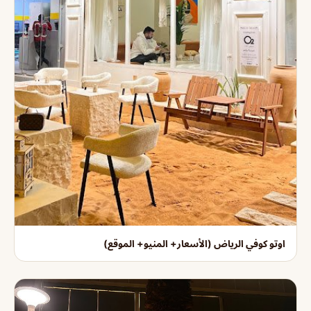
اوتو كوفي الرياض (الأسعار+ المنيو+ الموقع)