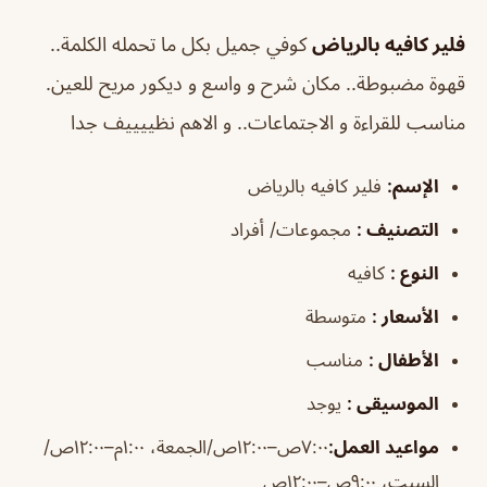
فلير كافيه بالرياض
كوفي جميل بكل ما تحمله الكلمة..
قهوة مضبوطة.. مكان شرح و واسع و ديكور مريح للعين.
مناسب للقراءة و الاجتماعات.. و الاهم نظييييف جدا
الإسم
:
فلير كافيه بالرياض
التصنيف
:
مجموعات/ أفراد
النوع
:
كافيه
الأسعار
:
متوسطة
الأطفال
:
مناسب
الموسيقى
:
يوجد
مواعيد العمل
:
٧:٠٠ص–١٢:٠٠ص/الجمعة، ١:٠٠م–١٢:٠٠ص/
السبت، ٩:٠٠ص–١٢:٠٠ص