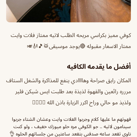
كوفي مميز بكراسي مريحه الطلب لاتيه ممتاز فلات وايت
ممتار الاسعار مقبوله 🔴يوجد موسيقى🥁🎵🎻🎺
أفضل ما يقدمه الكافيه
المكان رايق صراحة وهاااادي ينفع للمذاكرة والشغل الستاف
مررره رائعين والقهوة لذيذة بعد طلبت ايس شيكن فلير
ولذيذ مو حالي وراح اكرر الزيارة باذن الله 👍🏼👍🏼
قهوتهم ما عليها كلام وجربوا الفلات وايت وعشان الشتاء جربوا
سينامون لاتيه .. جو الكوفي مره حلو ميوزك خفيف ، ولو كنت
ناوي تقعد ساعه صدقني بتقعد ساعتين من جلساتهم الحلوه 👌