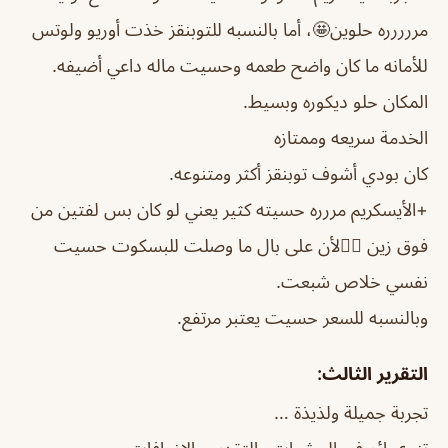
مررررره حلوين🤩، أما بالنسبه للتوبنقز خذت أوريو ولوتس
للأمانه ما كان واضح طعمه وحسيت ماله داعي أضيفه.
المكان حلو ديكوره وبسيط.
الخدمة سريعه وممتازه
كان بودي أشوف توبنقز أكثر ومتنوعه.
+الأيسكريم مررره حسيته كثير يعني لو كان بس لفتين من
فوق زين 👍🏼لأن على بال ما وصلت للبسكوت حسيت
نفسي خلاص شبعت.
وبالنسبه للسعر حسيت يعتبر مرتفع.
التقرير الثالث:
تجربة جميلة ولذيذة …