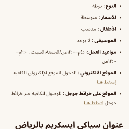
النوع
:
بوظة
الأسعار
:
متوسطة
الأطفال
:
مناسب
الموسيقى
:
لا يوجد
مواعيد العمل
:
٤:٠٠م–١٢:٠٠ص/الجمعة،السبت، ٢:٠٠م–
١٢:٠٠ص
الموقع الالكتروني
:
للدخول للموقع الإلكتروني للكافيه
إضغط هنا
الموقع على خرائط جوجل
:
للوصول للكافيه عبر خرائط
جوجل
اضغط هنا
عنوان سياكي ايسكريم بالرياض