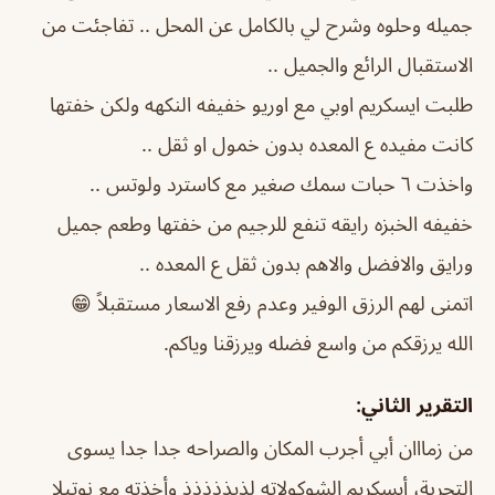
جميله وحلوه وشرح لي بالكامل عن المحل .. تفاجئت من
الاستقبال الرائع والجميل ..
طلبت ايسكريم اوبي مع اوريو خفيفه النكهه ولكن خفتها
كانت مفيده ع المعده بدون خمول او ثقل ..
واخذت ٦ حبات سمك صغير مع كاسترد ولوتس ..
خفيفه الخبزه رايقه تنفع للرجيم من خفتها وطعم جميل
ورايق والافضل والاهم بدون ثقل ع المعده ..
اتمنى لهم الرزق الوفير وعدم رفع الاسعار مستقبلاً 😁
الله يرزقكم من واسع فضله ويرزقنا وياكم.
التقرير الثاني:
من زمااان أبي أجرب المكان والصراحه جدا جدا يسوى
التجربة، أيسكريم الشوكولاته لذيذذذذذ وأخذته مع نوتيلا