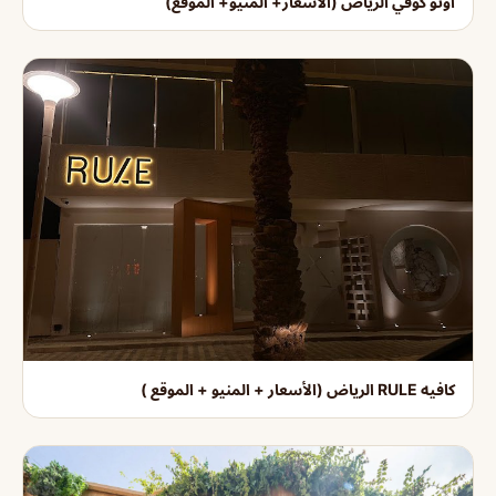
اوتو كوفي الرياض (الأسعار+ المنيو+ الموقع)
كافيه RULE الرياض (الأسعار + المنيو + الموقع )