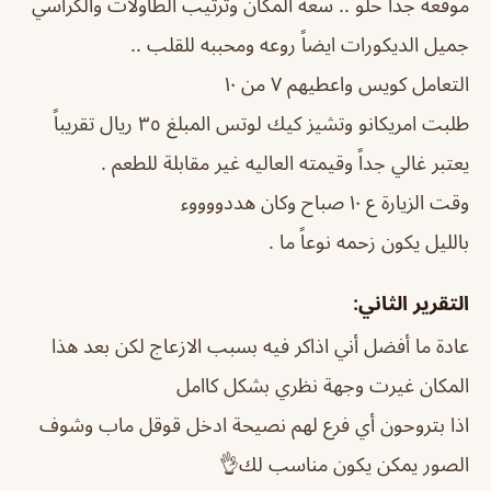
موقعه جداً حلو .. سعة المكان وترتيب الطاولات والكراسي
جميل الديكورات ايضاً روعه ومحببه للقلب ..
التعامل كويس واعطيهم ٧ من ١٠
طلبت امريكانو وتشيز كيك لوتس المبلغ ٣٥ ريال تقريباً
يعتبر غالي جداً وقيمته العاليه غير مقابلة للطعم .
وقت الزيارة ع ١٠ صباح وكان هددووووء
بالليل يكون زحمه نوعاً ما .
التقرير الثاني:
عادة ما أفضل أني اذاكر فيه بسبب الازعاج لكن بعد هذا
المكان غيرت وجهة نظري بشكل كاامل
اذا بتروحون أي فرع لهم نصيحة ادخل قوقل ماب وشوف
الصور يمكن يكون مناسب لك👌