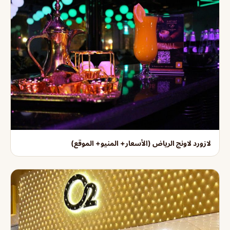
لازورد لاونج الرياض (الأسعار+ المنيو+ الموقع)