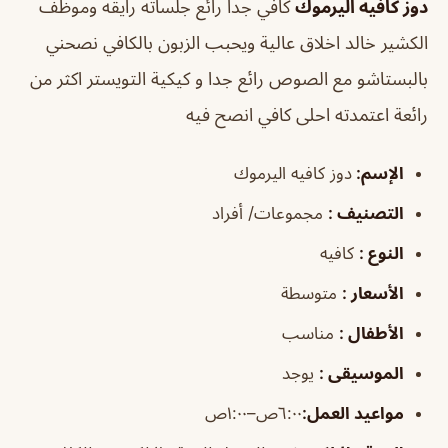
دوز كافيه اليرموك
كافي جدا رائع جلساته رايقه وموظف
الكشير خالد اخلاق عالية ويحبب الزبون بالكافي نصحني
بالبستاشو مع الصوص رائع جدا و كيكية التويستر اكثر من
رائعة اعتمدته احلى كافي انصح فيه
الإسم
:
دوز كافيه اليرموك
التصنيف
:
مجموعات/ أفراد
النوع
:
كافيه
الأسعار
:
متوسطة
الأطفال
:
مناسب
الموسيقى
:
يوجد
مواعيد العمل
:
٦:٠٠ص–١:٠٠ص