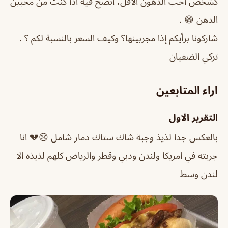
كشخص أحب الدهون الاقل، انصح فيه اذا كنت من محبين
الدهن 😁 .
شاركونا برأيكم إذا مجربينها؟ وكيف السعر بالنسبة لكم ؟ .
تركي الضفيان
اراء المتابعين
التقرير الاول
بالعكس جدا لذيذ وجبة شاك ستاك دمار شامل 😢💔 انا
جربته في امريكا ولندن ودبي وقطر والرياض كلهم لذيذه الا
لندن وسط