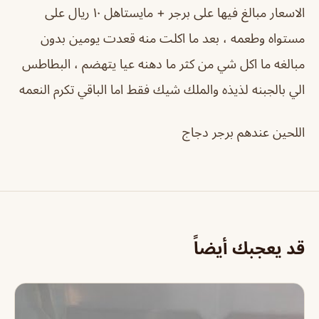
الاسعار مبالغ فيها على برجر + مايستاهل ١٠ ريال على
مستواه وطعمه ، بعد ما اكلت منه قعدت يومين بدون
مبالغه ما اكل شي من كثر ما دهنه عيا يتهضم ، البطاطس
الي بالجبنه لذيذه والملك شيك فقط اما الباقي تكرم النعمه
اللحين عندهم برجر دجاج
قد يعجبك أيضاً