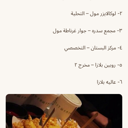
٢- لوكالايزر مول – التحلية
٣- مجمع سدره – جوار غرناطة مول
٤- مركز البستان – التخصصي
٥- روبين بلازا – مخرج ٢
٦- عاليه بلازا