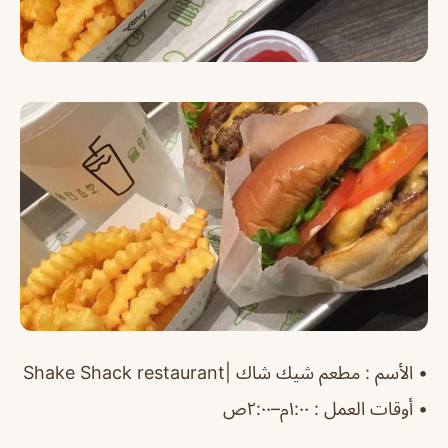
•
الأسم
: مطعم شيك شاك |
restaurant
Shake Shack
‏•
أوقات
العمل : ١:٠٠م–٢:٠٠ص