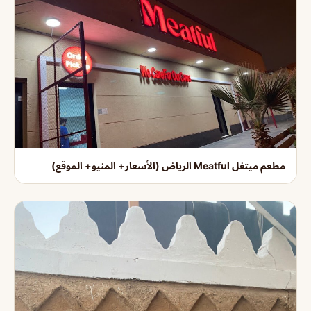
مطعم ميتفل Meatful الرياض (الأسعار+ المنيو+ الموقع)