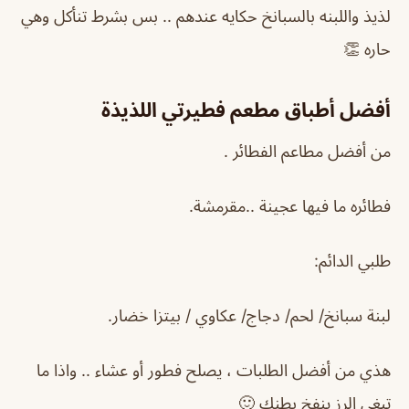
لذيذ واللبنه بالسبانخ حكايه عندهم .. بس بشرط تنأكل وهي
حاره 👏
أفضل أطباق مطعم فطيرتي اللذيذة
من أفضل مطاعم الفطائر .
فطائره ما فيها عجينة ..مقرمشة.
طلبي الدائم:
لبنة سبانخ/ لحم/ دجاج/ عكاوي / بيتزا خضار.
هذي من أفضل الطلبات ، يصلح فطور أو عشاء .. واذا ما
تبغى الرز ينفخ بطنك 🙂