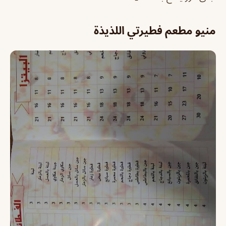
منيو مطعم فطيرتي اللذيذة