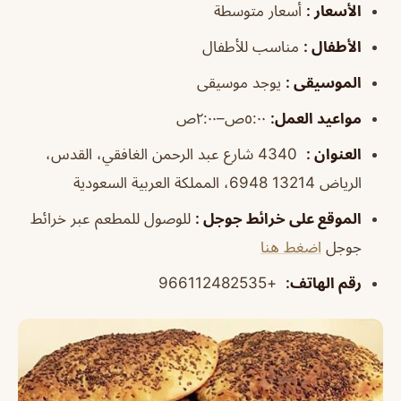
الأسعار
:
أسعار متوسطة
الأطفال
:
مناسب للأطفال
الموسيقى
:
يوجد موسيقى
مواعيد العمل
:
٥:٠٠ص–٢:٠٠ص
العنوان
:
4340 شارع عبد الرحمن الغافقي، القدس،
الرياض 13214 6948، المملكة العربية السعودية
الموقع على خرائط جوجل
:
للوصول للمطعم عبر خرائط
جوجل
اضغط هنا
رقم الهاتف
:
+966112482535