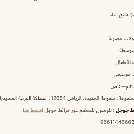
ا شيخ البلد
ولات مصرية
توسطة
للأطفال
 موسيقى
ة، منفوحة الجديدة، الرياض 12654، المملكة العربية السعودية
ئط جوجل
:
للوصول للمطعم عبر خرائط جوجل
اضغط هنا