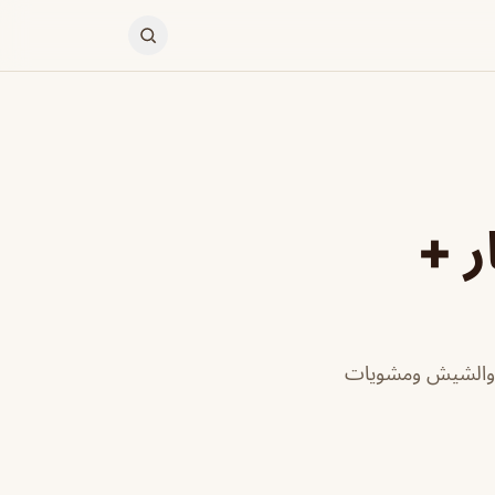
ر +
ط والشيش ومشويات