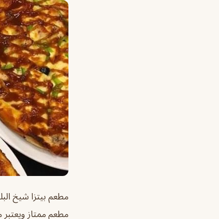
مطعم بيتزا شيخ الب
مطعم ممتاز ويعتبر م