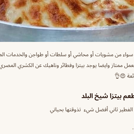
اء من مشويات أو محاشي أو سلطات أو طواجن والخدمات المق
لعمل ممتاز وايضا يوجد بيتزا وفطائر وناهيك عن الكشري المصر
ائعة 😍👌
م بيتزا شيخ البلد
و الفطير ثاني أفضل شيء تذوقتها بحياتي