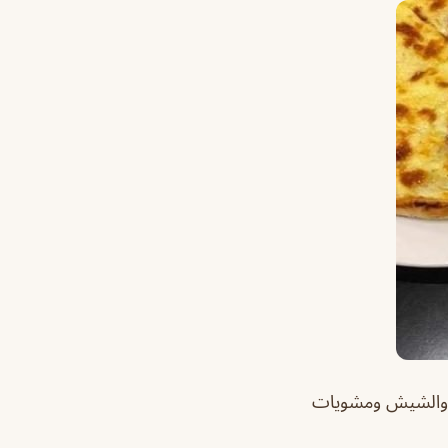
ط والشيش ومشويات