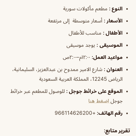
النوع
:
مطعم مأكولات سورية
الأسعار
:
أسعار متوسطة إلى مرتفعة
الأطفال
:
مناسب للأطفال
الموسيقى
:
يوجد موسيقى
مواعيد العمل
:
١٢:٠٠م–٢:٠٠ص
العنوان
:
شارع الامير ممدوح بن عبدالعزيز، السليمانية،
الرياض 12245، المملكة العربية السعودية
الموقع على خرائط جوجل
:
للوصول للمطعم عبر خرائط
جوجل
اضغط هنا
رقم الهاتف:
+966114626200
تقرير متابع
: