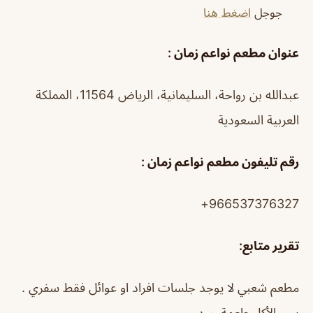
جوجل
اضغط هنا
عنوان مطعم نواعم زمان :
عبدالله بن رواحة، السليمانية، الرياض 11564، المملكة
العربية السعودية
رقم تليفون مطعم نواعم زمان :
966537376327+
تقرير متابع
:
مطعم شعبي لا يوجد جلسات افراد او عوائل فقط سفري .
بس الأكل طعمة جيد