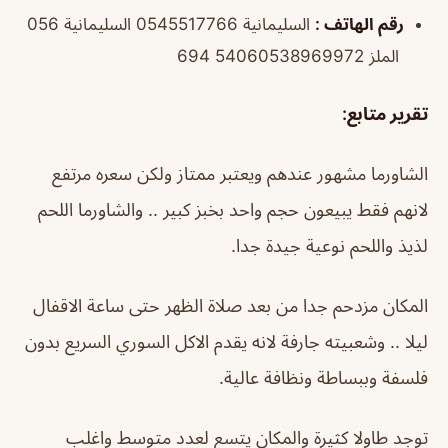
رقم الهاتف
:
السليمانية 0545517766 السليمانية ‏‪056
694 5406‏ الملز 0538969972
تقرير متابع
:
الشاورما مشهور عندهم ويعتبر ممتاز ولكن سعره مرتفع
لانهم فقط يبيعون حجم واحد بخبز كبير .. والشاورما اللحم
لذيذ واللحم نوعية جيدة جدا.
المكان مزدحم جدا من بعد صلاة الظهر حتى ساعة الاقفال
ليلا .. وشعبيته جارفة لانه يقدم الاكل السوري السريع بدون
فلسفة وببساطة ونظافة عالية.
توجد طاولا كثيرة والمكان يتسع لعدد متوسط واغلب