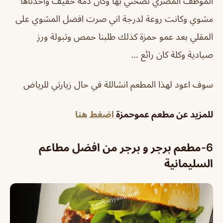
الموظف المصري نصحني بها وكان دمه خفيف واخذناها
مشوي وكانت روعة لدرجة اني صرت افضل المشوي على
المقلي بعد عمو حمزة كذلك طلبنا حمص وتبولة ورز
صيادية وكلة كان رائع …
سوف اعود لهذا المطعم انشاللة في حال زيارتي للرياض
للمزيد عن مطعم عموحمزة
اضغط هنا
6-مطعم برجر و برجر من افضل مطاعم
السليمانية