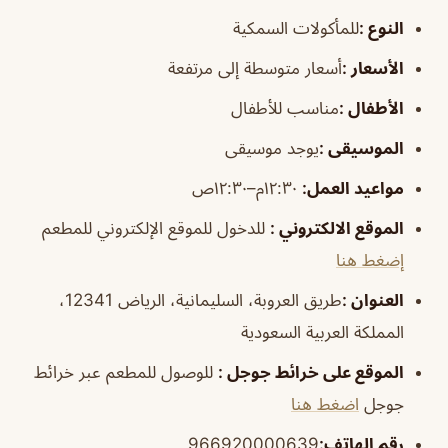
النوع
:
للمأكولات السمكية
الأسعار :
أسعار متوسطة إلى مرتفعة
الأطفال :
مناسب للأطفال
الموسيقى :
يوجد موسيقى
مواعيد العمل:
١٢:٣٠م–١٢:٣٠ص
الموقع الالكتروني :
للدخول للموقع الإلكتروني للمطعم
إضغط هنا
العنوان :
طريق العروبة، السليمانية، الرياض 12341،
المملكة العربية السعودية
الموقع على خرائط جوجل :
للوصول للمطعم عبر خرائط
جوجل
اضغط هنا
رقم الهاتف:
966920000639