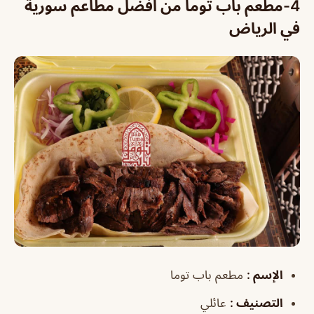
4-مطعم باب توما من افضل مطاعم سورية
في الرياض
الإسم
:
مطعم باب توما
التصنيف
:
عائلي