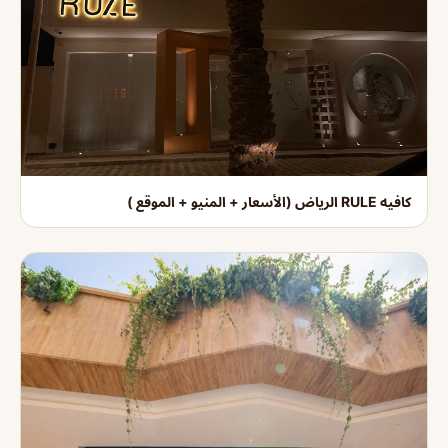
كافيه RULE الرياض (الأسعار + المنيو + الموقع )