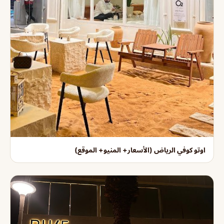
اوتو كوفي الرياض (الأسعار+ المنيو+ الموقع)