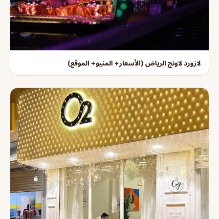
لازورد لاونج الرياض (الأسعار+ المنيو+ الموقع)