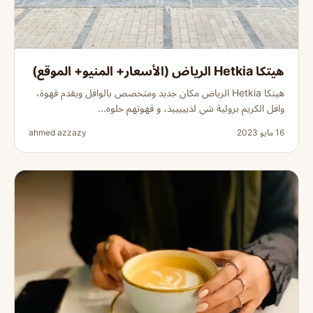
هيتكا Hetkia الرياض (الأسعار+ المنيو+ الموقع)
هيتكا Hetkia الرياض مكان جديد ومتخصص بالوافل ويقدم قهوة،
وافل الكريم برولية شي لذيييييذ، و قهوتهم حلوه...
16 مايو 2023
ahmed azzazy