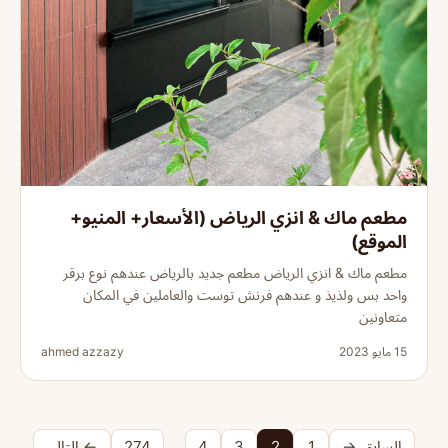
مطعم ماك & انزي الرياض (الأسعار+ المنيو+
الموقع)
مطعم ماك & انزي الرياض مطعم جديد بالرياض عندهم نوع برقر
واحد بس ولذيذ و عندهم فرنش توست والعاملين في المكان
متعاونين
15 مايو 2023
ahmed azzazy
السابق →
1
2
3
4
…
274
← التالي