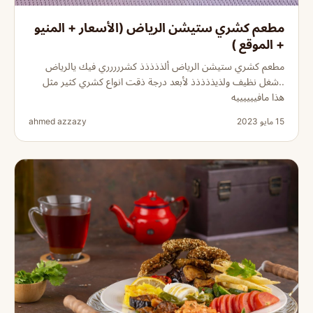
مطعم كشري ستيشن الرياض (الأسعار + المنيو
+ الموقع )
مطعم كشري ستيشن الرياض ألذذذذذ كشررررري فيك يالرياض
..شغل نظيف ولذيذذذذذ لأبعد درجة ذقت انواع كشري كثير مثل
هذا مافييييييه
15 مايو 2023
ahmed azzazy