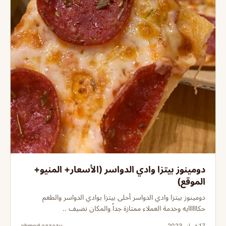
دومينوز بيتزا وادي الدواسر (الأسعار+ المنيو+
الموقع)
دومينوز بيتزا وادي الدواسر أحلى بيتزا بوادي الدواسر والطعم
حكاااااايه وخدمة العملاء ممتازة جداً والمكان نضيف ..
17 فبراير 2023
ahmed azzazy