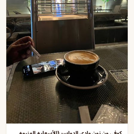
كوفي ون زون وادي الدواسر (الأسعار+ المنيو+