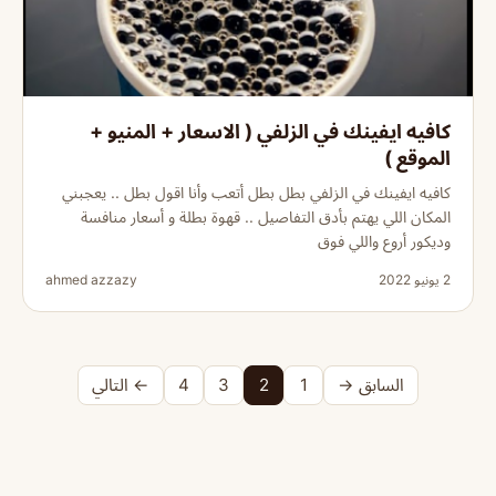
كافيه ايفينك في الزلفي ( الاسعار + المنيو +
الموقع )
كافيه ايفينك في الزلفي بطل بطل أتعب وأنا اقول بطل .. يعجبني
المكان اللي يهتم بأدق التفاصيل .. قهوة بطلة و أسعار منافسة
وديكور أروع واللي فوق
2 يونيو 2022
ahmed azzazy
السابق →
1
2
3
4
← التالي