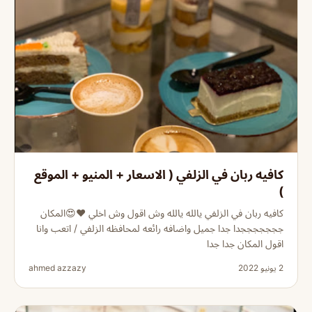
كافيه ربان في الزلفي ( الاسعار + المنيو + الموقع
)
كافيه ربان في الزلفي يالله يالله وش اقول وش اخلي ❤️😍المكان
جججججججدا جدا جميل واضافه رائعه لمحافظه الزلفي / اتعب وانا
اقول المكان جدا جدا
2 يونيو 2022
ahmed azzazy