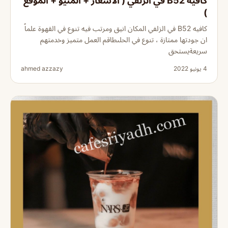
كافيه B52 في الزلفي ( الاسعار + المنيو + الموقع
)
كافيه B52 في الزلفي المكان انيق ومرتب فيه تنوع في القهوة علماً
ان جودتها ممتازة ، تنوع في الحلىطاقم العمل متميز وخدمتهم
سريعةيستحق
4 يونيو 2022
ahmed azzazy