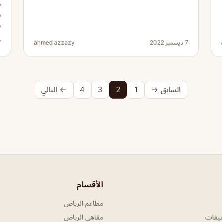
م
م
ب
7 ديسمبر 2022
ahmed azzazy
7 دي
السابق →
1
2
3
4
← التالي
الأقسام
مطاعم الرياض
نيفات
مقاهي الرياض