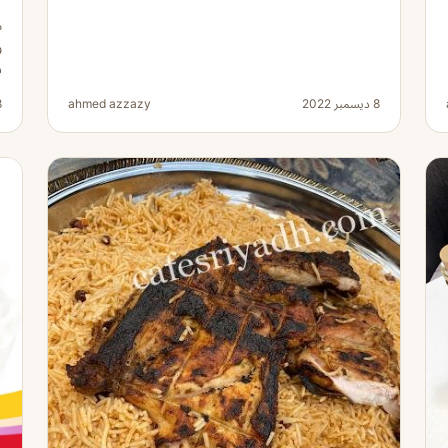
م
و
ب
8 ديسمبر 2022
ahmed azzazy
8 دي