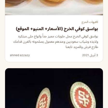
كافيهات الخرج
بواسق كوفي الخرج (الأسعار+ المنيو+ الموقع)
بواسق كوفي الخرج محل حلويات مميز جداً وانواع حلى مبتكره
ولذيذه وشياب سعوديين وعندهم معمول يصلحونه بالفرن قدامك
طازج فرش وللمزيد تابعنا
3 أبريل 2021
ahmed azzazy