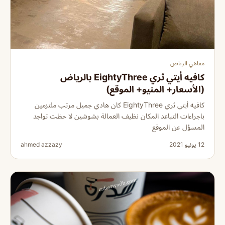
مقاهي الرياض
كافيه أيتي ثري EightyThree بالرياض
(الأسعار+ المنيو+ الموقع)
كافيه أيتي ثري EightyThree كان هادي جميل مرتب ملتزمين
باجراءات التباعد المكان نظيف العمالة بشوشين لا حظت تواجد
المسؤل عن الموقع
12 يونيو 2021
ahmed azzazy