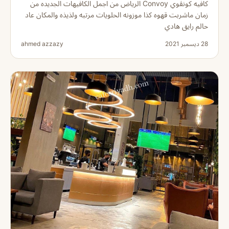
كافيه كونڤوي Convoy الرياض من اجمل الكافيهات الجديده من
زمان ماشربت قهوه كذا موزونه الحلويات مرتبه ولذيذه والمكان عاد
حالم رايق هادي
28 ديسمبر 2021
ahmed azzazy