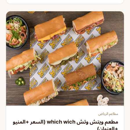
مطاعم الرياض
مطعم ويتش وتش which wich (السعر +المنيو
+العنوان)