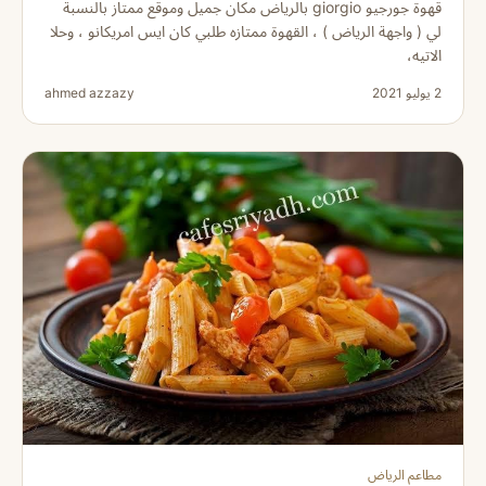
قهوة جورجيو giorgio بالرياض مكان جميل وموقع ممتاز بالنسبة
لي ( واجهة الرياض ) ، القهوة ممتازه طلبي كان ايس امريكانو ، وحلا
الاتيه،
2 يوليو 2021
ahmed azzazy
مطاعم الرياض