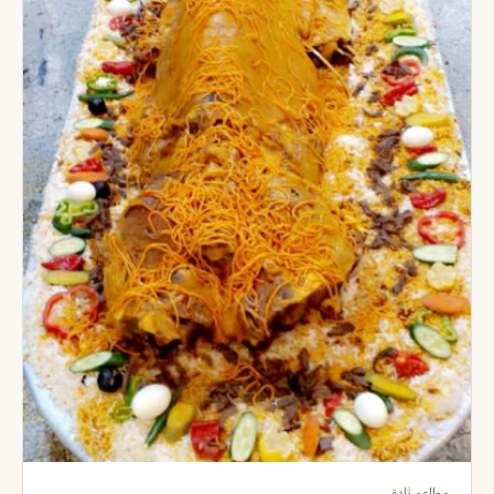
مطاعم ثادق