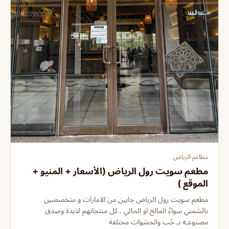
مطاعم الرياض
مطعم سويت رول الرياض (الأسعار + المنيو +
الموقع )
مطعم سويت رول الرياض جايين من الامارات و متخصصين
بالشمني سواءً المالح او الحالي ..كل منتجاتهم لذيذة وصدق
مصنوعـه بـ حُب والحشوات مختلفة