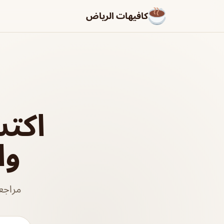
كافيهات الرياض
اكت
وا
مراجع