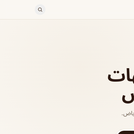
ات
ض
ياض.