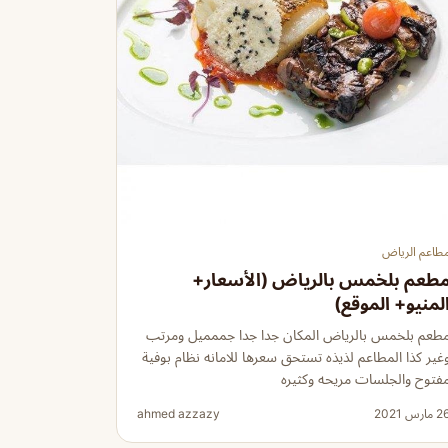
طاعم الرياض
طعم بلخمس بالرياض (الأسعار+
لمنيو+ الموقع)
طعم بلخمس بالرياض المكان جدا جدا جممميل ومرتب
غير كذا المطاعم لذيذه تستحق سعرها للامانه نظام بوفية
فتوح والجلسات مريحه وكثيره
 مارس 2021
ahmed azzazy