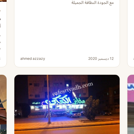
مع الجودة النظافة الجميلة
م
د
ا
د
م
ب
12 ديسمبر 2020
ahmed azzazy
23