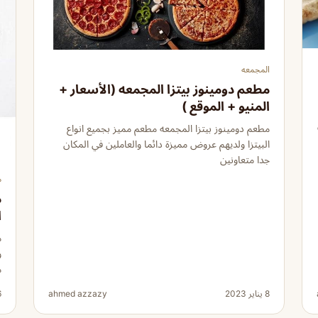
المجمعه
مطعم دومينوز بيتزا المجمعه (الأسعار +
المنيو + الموقع )
مطعم دومينوز بيتزا المجمعه مطعم مميز بجميع انواع
البيتزا ولديهم عروض مميزة دائما والعاملين في المكان
جدا متعاونين
م
م
ا
م
و
م
8 يناير 2023
ahmed azzazy
26