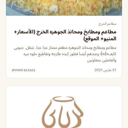
مطاعم الخرج
مطاعم ومطابخ ومحانذ الجوهره الخرج (الأسعار+
المنيو+ الموقع)
مطاعم ومطابخ ومحانذ الجوهره مطعم ممتاز جدا جدا. شغل. جنوبي
كايف👍👍 وعندهم أيضا فطور كبده طازجه وتقاطيع حلوه مره
والعاملين متعاونين
31 مارس 2021
ahmed azzazy