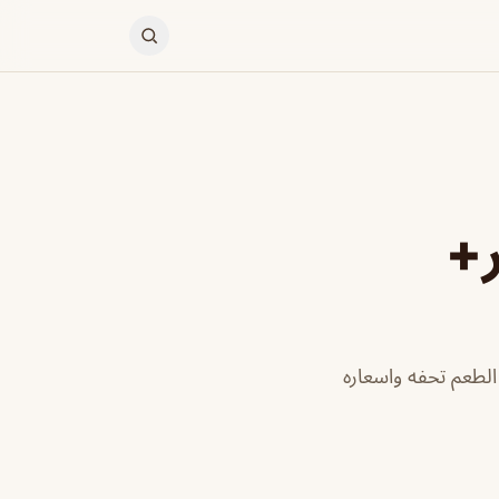
ر+
لطعم تحفه واسعاره