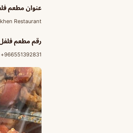
عنوان مطعم فلف
Opp. Al Sakhen Restaurant، طريق الملك عبدالعزيز، ا
رقم مطعم فلفل 
966551392831+