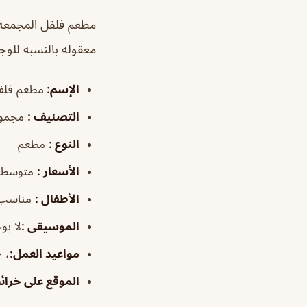
مطعم فلفل المجمع
معقوله بالنسبه للو
الإسم
:
مطعم فلف
التصنيف
:
مجموع
النوع
:
مطعم
الأسعار
:
متوسطة
الأطفال
:
مناسب
الموسيقى
:
لا يو
مواعيد العمل
:
، ٤:٠٠م–٢:٠٠ص
الموقع على خرا