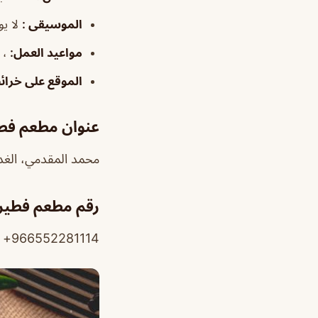
الموسيقى
:
لا يو
مواعيد
العمل
:
، ٨:٠٠ص–١:٠٠م، ٤:٠٠–١١:٣٠م/الجمعة، ١:٠٠–٣٠
الموقع على خرا
عنوان مطعم فطي
محمد المقدمي، الغدير، ا
رقم مطعم فطير 
966552281114+