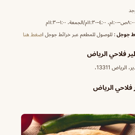
جد
١١:م
ئط جوجل
:
للوصول للمطعم عبر خرائط جوجل ا
ضغط هنا
ر فلاحي الرياض
لرياض 13311،
فلاحي الرياض