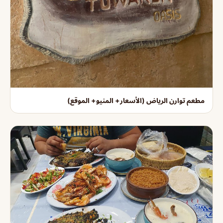
مطعم توارن الرياض (الأسعار+ المنيو+ الموقع)