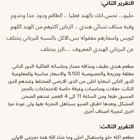
التقرير الثاني:
حليو،.. تحس،انك بالهند فعليا .. الطاقم ودود جدا وخدوم
وفيه ستاف نسائي هندي .. الزباين اكثرهم،من الهند اكلهم
كويس واسعارهم معقوله بس،الاكل بالنسبه للبرياني يختلف
عن البرياني الهندي المعروف …،الرز يختلف
مطعم هندي نظيف ومذاقه ممتاز وجلساته العائلية الدور الثاني
مغلقة ومريحة والخصوصية 100% والاسعار مناسبة وللمعلومية
الدور الثاني اسعاره اغلى من الدور الارضي المختلط وعندهم الدور
الثالث حفلات ومناسبات وغرفة خاصة للاجتماعات بالحجز
المسبق طبعا ومن الساعة 11 الى 4 العصر عندهم الصحن
المشكل وبعدها اطباق المنيو يستاهل التجربة بقوة ولي عودة مرة
اخرى لتجربة اصناف أخرى
التقرير الثالث:
مطعم اكله حلو واستقبال احلى وما شاء الله هذه تجربتي الاولى