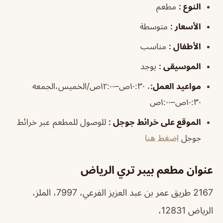
النوع
:
مطعم
الأسعار
:
متوسطة
الأطفال
:
مناسب
الموسيقى
:
يوجد
مواعيد العمل
:
، ١٠:٣٠ص–١٢:٠٠ص/الخميس،الجمعه
١٠:٣٠ص–١:٠٠ص
الموقع على خرائط جوجل
:
للوصول للمطعم عبر خرائط
جوجل
اضغط هنا
عنوان مطعم بيبر تري الرياض
2167 طريق عمر بن عبد العزيز الفرعي، 7997، الملز،
الرياض 12831،