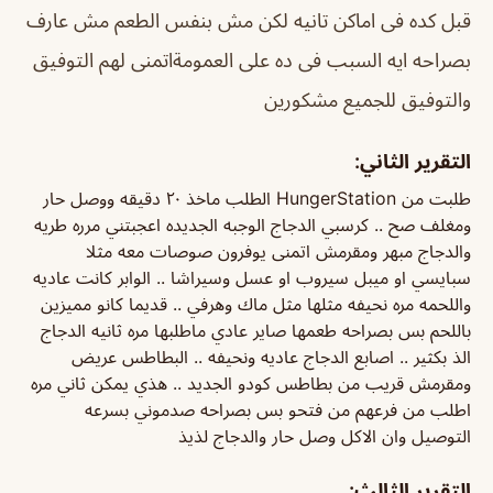
قبل كده فى اماكن تانيه لكن مش بنفس الطعم مش عارف
بصراحه ايه السبب فى ده على العمومةاتمنى لهم التوفيق
والتوفيق للجميع مشكورين
التقرير الثاني:
طلبت من HungerStation الطلب ماخذ ٢٠ دقيقه ووصل حار
ومغلف صح .. كرسبي الدجاج الوجبه الجديده اعجبتني مرره طريه
والدجاج مبهر ومقرمش اتمنى يوفرون صوصات معه مثلا
سبايسي او ميبل سيروب او عسل وسيراشا .. الوابر كانت عاديه
واللحمه مره نحيفه مثلها مثل ماك وهرفي .. قديما كانو مميزين
باللحم بس بصراحه طعمها صاير عادي ماطلبها مره ثانيه الدجاج
الذ بكثير .. اصابع الدجاج عاديه ونحيفه .. البطاطس عريض
ومقرمش قريب من بطاطس كودو الجديد .. هذي يمكن ثاني مره
اطلب من فرعهم من فتحو بس بصراحه صدموني بسرعه
التوصيل وان الاكل وصل حار والدجاج لذيذ
التقرير الثالث: