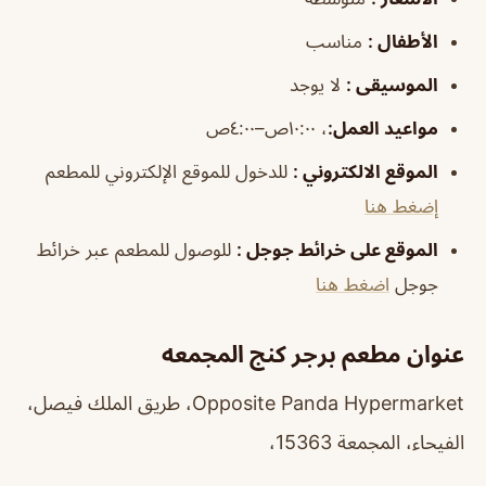
الأطفال
:
مناسب
الموسيقى
:
لا يوجد
مواعيد العمل
:
، ١٠:٠٠ص–٤:٠٠ص
الموقع الالكتروني
:
للدخول للموقع الإلكتروني للمطعم
إضغط هنا
الموقع على خرائط جوجل
:
للوصول للمطعم عبر خرائط
جوجل
اضغط هنا
عنوان مطعم برجر كنج المجمعه
Opposite Panda Hypermarket، طريق الملك فيصل،
الفيحاء، المجمعة 15363،