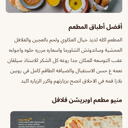
أفضل أطباق المطعم
المطعم اكله لذيذ خيال العكاوي ولحم بالعجين والفلافل
المحشية وساندوتش الشاورما واسعاره مررره حلوه واجواءه
عقب التوسعه للمكان جدا روعه كل الشكر للاستاذ سيلڤان
نعمه ع حسن الاستقبال والضيافه الطاقم كامل في روبين
بلازا قمه في الاخلاق انصح بزيارتهم واكرر الزياره اكيد
منيو مطعم اوبريشن فلافل