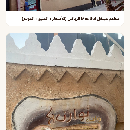
مطعم ميتفل Meatful الرياض (الأسعار+ المنيو+ الموقع)