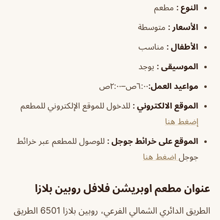
النوع
:
مطعم
الأسعار
:
متوسطة
الأطفال
:
مناسب
الموسيقى
:
يوجد
مواعيد العمل
:
٦:٠٠ص–٢:٠٠ص
الموقع الالكتروني
:
للدخول للموقع الإلكتروني للمطعم
إضغط هنا
الموقع على خرائط جوجل
:
للوصول للمطعم عبر خرائط
جوجل
اضغط هنا
عنوان مطعم اوبريشن فلافل روبين بلازا
الطريق الدائري الشمالي الفرعي، روبين بلازا 6501 الطريق