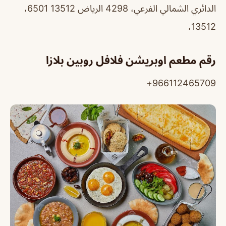
الدائري الشمالي الفرعي، 4298 الرياض 13512 6501،
13512،
رقم مطعم اوبريشن فلافل روبين بلازا
966112465709+