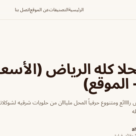
الرئيسية
التصنيفات
عن الموقع
اتصل بنا
حلا كله الرياض (الأسع
 الموقع)
ض راااائع ومتنووع حرفياً المحل مليااان من حلويات شرقيه لشوكلات
ه
a