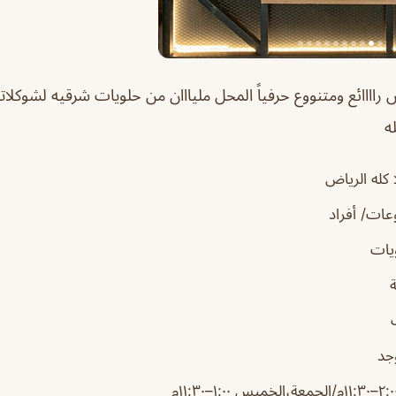
اض
راااائع ومتنووع حرفياً المحل مليااان من حلويات شرقيه لشوكلات
ه
 كله الرياض
ات/ أفراد
يات
جد