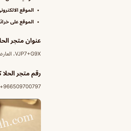
الموقع الالكترون
الموقع على خرا
عنوان متجر الحل
VJP7+G9X، العارض، الرياض 11431
رقم متجر الحلا 
966509700797+