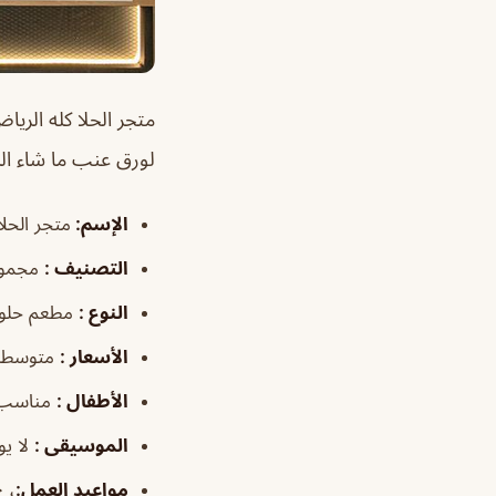
متجر الحلا كله الري
لورق عنب ما شاء الل
الإسم
:
متجر الحلا
التصنيف
:
مجموع
النوع
:
مطعم حلو
الأسعار
:
متوسطة
الأطفال
:
مناسب
الموسيقى
:
لا يو
مواعيد العمل
:
، ٢:٠٠–١١:٣٠م/الجمعة،الخميس ١:٠٠–١١:٣٠م