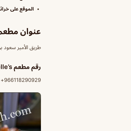
الموقع على خرا
عنوان مطعم Sadelle’s الري
طريق الأمير سعود بن محمد بن مق
رقم مطعم Sadelle’s الرياض
966118290929+