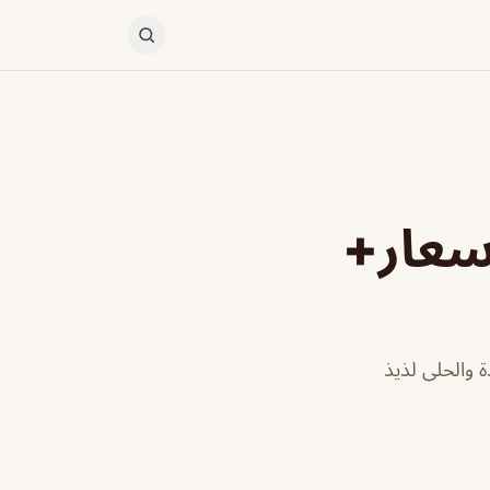
ض (الأسعار+
يدة والحلى لذيذ