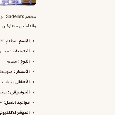
مطعم
والعاملين متعاونين
الاسم
:
مطعم Sadelle’s الرياض
التصنيف
:
مجموع
النوع
:
مطعم
الأسعار
:
متوسطة
الأطفال
:
مناسب
الموسيقى
:
يوجد
مواعيد العمل
:
٧:٠٠ص–٣:٣٠م، ٧:٠٠م–١٢:٠٠ص/ الجمعة، ٧:٠٠ص–١٢:٠٠ص/ السبت، ٧:٠٠ص–١١:٠٠م
الموقع الالكترون