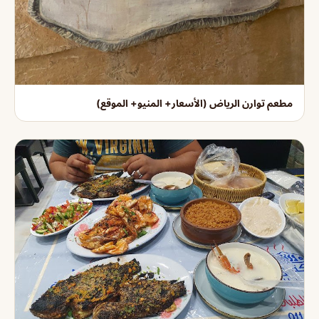
مطعم توارن الرياض (الأسعار+ المنيو+ الموقع)