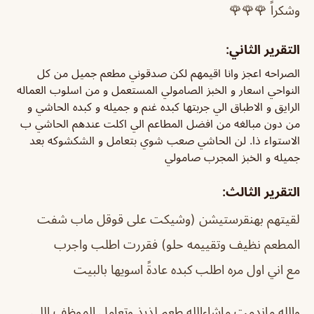
وشكراً 🌹🌹🌹
التقرير الثاني:
الصراحه اعجز وانا اقيمهم لكن صدقوني مطعم جميل من كل
النواحي اسعار و الخبز الصامولي المستعمل و من اسلوب العماله
الرايق و الاطباق الي جربتها كبده غنم و جميله و كبده الحاشي و
من دون مبالغه من افضل المطاعم الي اكلت عندهم الحاشي ب
الاستواء ذا. لن الحاشي صعب شوي بتعامل و الشكشوكه بعد
جميله و الخبز المجرب صامولي
التقرير الثالث:
لقيتهم بهنقرستيشن (وشيكت على قوقل ماب شفت
المطعم نظيف وتقييمه حلو) فقررت اطلب واجرب
مع اني اول مره اطلب كبده عادةً اسويها بالبيت
والله ماندمت ماشاءالله طعم لذيذ وتعامل الموظف اللي