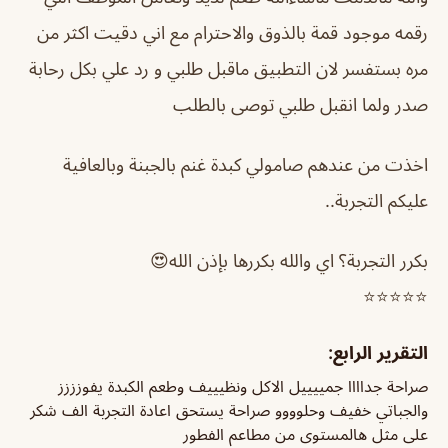
رقمه موجود قمة بالذوق والاحترام مع اني دقيت اكثر من
مره بستفسر لان التطبيق ماقبل طلبي و رد علي بكل رحابة
صدر ولما انقبل طلبي توصى بالطلب
اخذت من عندهم صامولي كبدة غنم بالجبنة وبالعافية
عليكم التجربة..
بكرر التجربة؟ اي والله بكررها بإذن الله😍
⭐️⭐️⭐️⭐️⭐️
التقرير الرابع:
صراحة جداااا جمييييل الاكل ونظيييف وطعم الكبدة يفوزززز
والجباتي خفيف وحلوووو صراحة يستحق اعادة التجربة الف شكر
على مثل هالمستوى من مطاعم الفطور