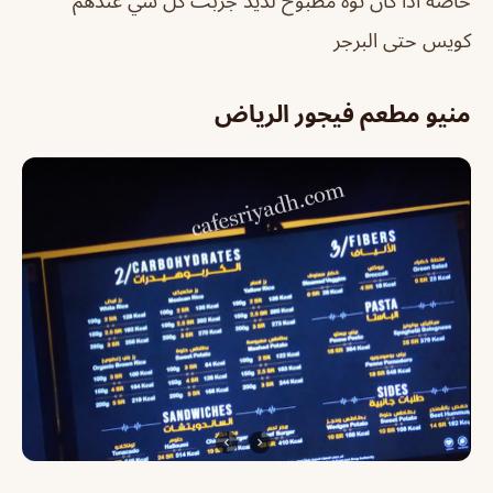
خاصه اذا كان توه مطبوخ لذيذ جربت كل شي عندهم
كويس حتى البرجر
منيو مطعم فيجور الرياض