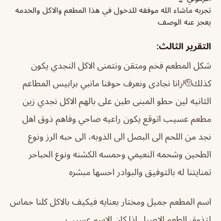
تجربه ماشاء الله موفقه للدخول في هذا المطعم والاكل والخدمه
يعجز عنه الوصف
التقرير الثالث:
شكل المطعم فخم ومتقن ونتمنى الاكل النجدي يكون
كذلك🫡رانا نجادى ونعرف حوفنا مانبي برابيس المطاعم
الثانيه لين حطو المبنى طين على بالهم الاكل نجدي زين
مطعم عسيب اتوقع يكون راعيه صاحي وفاهم ذوق اهل
نجد من اللحم الى البصل الى الذوبه، الى حبه الرز ونوع
الطحين وشحمه النعيمي وحمسه الكشنه ونوع الحباحر
تمنايتنا له بالتوفيق والبوادر احسها مبشره
اسم المطعم جميل ومختار بعنايه فيكيف بالاكل كلنا حماس
لتذوق الطعم الاصيل اذا كان الاسم عسيب