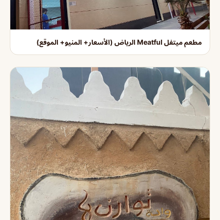
مطعم ميتفل Meatful الرياض (الأسعار+ المنيو+ الموقع)