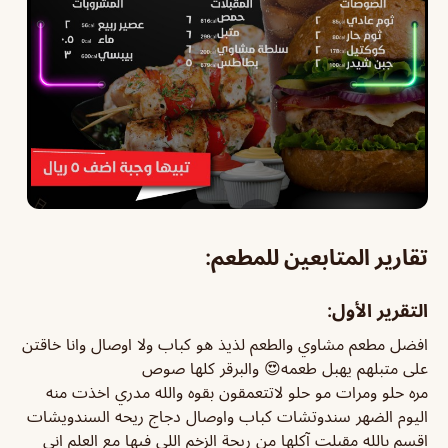
تقارير المتابعين للمطعم:
التقرير الأول:
افضل مطعم مشاوي والطعم لذيذ هو كباب ولا اوصال وانا خاقتن
على متبلهم يهبل طعمه😍 والبرقر كلها صوص
مره حلو ومرات مو حلو لاتتعمقون بقوه والله مدري اخذت منه
اليوم الضهر سندوتشات كباب واوصال دجاج ريحه السندويشات
اقسم بالله مقبلت آكلها من ريحة الزخم اللي فيها مع العلم اني