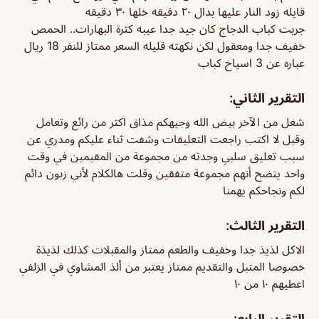
قايله زود النار عليها بدال ٢٠ دقيقه خلها ٣٠ دقيقه
جربت كباب الدجاج كان جيد جدا عيبه كثرة البهارات.. الحمص
خفيف جدا ومعقول لكن نكهته قليله السعر ممتاز للنفر 18 ريال
عباره عن 3 اسياخ كباب
التقرير الثاني:
شغل من الآخر بيض الله وجيهكم مذاق اكثر من رائع وتعامل
وقبل لا اكتب راجعت التعليقات وشفت ثناء عليكم ومدري عن
سبب تعليق سلبي وجدته من مجموعة من المقيمين في وقت
واحد يتضح أنهم مجموعة متفقين وقلت هالكلام لأني زبون دائم
لكم ونجاحكم يهمنا
التقرير الثالث:
الاكل لذيذ جدا وخفيف والطعم ممتاز والمقبلات كذلك لذيذة
خصوصا المتبل والتقديم ممتاز يعتبر من ألذ المشاوي في الزلفي
اعطيهم ١٠ من ١٠
التقرير الرابع: