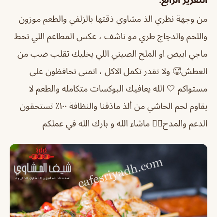
من وجهة نظري الذ مشاوي ذقتها بالزلفي والطعم موزون
واللحم والدجاج طري مو ناشف ، عكس المطاعم اللي تحط
ماجي ابيض او الملح الصيني اللي يخليك تقلب ضب من
العطش🥵 ولا تقدر تكمل الاكل ، اتمنى تحافظون على
مستواكم 🤍 الله يعافيك البوكسات متكامله والطعم لا
يقاوم لحم الحاشي من ألذ ماذقنا والنظافة ١٠٠٪؜ تستحقون
الدعم والمدح👍🏻 ماشاء الله و بارك الله في عملكم