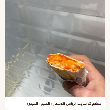
مطعم تكا سايت الرياض (الأسعار+ المنيو+ الموقع)