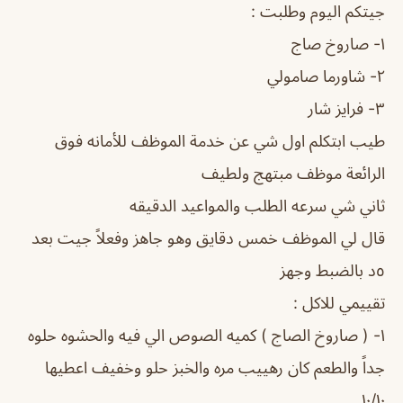
جيتكم اليوم وطلبت :
١- صاروخ صاج
٢- شاورما صامولي
٣- فرايز شار
طيب ابتكلم اول شي عن خدمة الموظف للأمانه فوق
الرائعة موظف مبتهج ولطيف
ثاني شي سرعه الطلب والمواعيد الدقيقه
قال لي الموظف خمس دقايق وهو جاهز وفعلاً جيت بعد
٥د بالضبط وجهز
تقييمي للاكل :
١- ( صاروخ الصاج ) كميه الصوص الي فيه والحشوه حلوه
جداً والطعم كان رهييب مره والخبز حلو وخفيف اعطيها
١٠/١٠