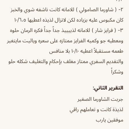
٢- ( شاورما الصامولي ) للامانه كانت ناشفه شوي والخبز
كان مكبوس عليه بزياده لكن لاتزال لذيذه اعطيها ١٠/٦،٥
٣- ( فرايز شار ) للامانه لذييييذ جداً جداً فكره الرمان حلوه
ومعطيه جو وكميه الفرايز ممتازه على سعره وياليت مايتغير
طعمه مستقبلاً اعطيه ١٠/١٠ بلا منافس
والتقديم السفري ممتاز مغلف بإحكام والتغليف شكله حلو
وشكراً
التقرير الثاني:
جربت الشاورما الصغير
لذيذة كانت و تعاملهم راقي
موفقين يارب