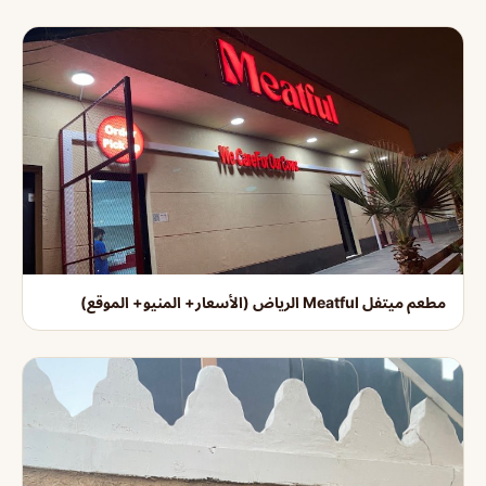
مطعم ميتفل Meatful الرياض (الأسعار+ المنيو+ الموقع)