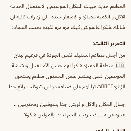
المطعم جديد حبيت المكان الموسيقى الاستقبال الخدمه
الاكل و الكمية ممتازه و الاسعار جيده ..لي زيارات ثانيه ان
شالله..شكرا عالمولتن كيك مره مره لذيذه تجيب السعاده
التقرير الثالث:
من أجمل مطاعم الستيك نفس الجودة في فرعهم لبنان
🇱🇧 منطقة الجميزه شكرا لهم حسن الأستقبال وبشاشة
الموظفين اتمنى يستمر نفس المستوى مطعم يستحق
الزيارة👌🏻👌🏻شكرا لهم على ضيافة مولتن شوكلت رائع جدا
جمال المكان والاكل والويترز جدا بشوشين ومحترمين ..
عباره عن ستيك جربت اللحم لذيذ والمولتن شكولا
التقرير الرابع: