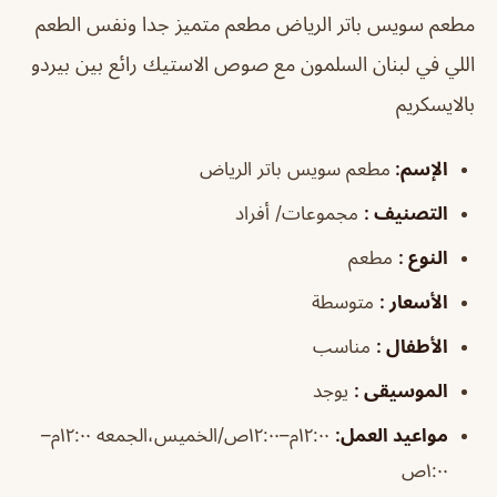
مطعم سويس باتر الرياض مطعم
متميز جدا ونفس الطعم
اللي في لبنان السلمون مع صوص الاستيك رائع بين بيردو
بالايسكريم
الإسم
:
مطعم سويس باتر الرياض
التصنيف
:
مجموعات/ أفراد
النوع
:
مطعم
الأسعار
:
متوسطة
الأطفال
:
مناسب
الموسيقى
:
يوجد
مواعيد العمل
:
١٢:٠٠م–١٢:٠٠ص/الخميس،الجمعه ١٢:٠٠م–
١:٠٠ص