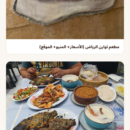
مطعم توارن الرياض (الأسعار+ المنيو+ الموقع)